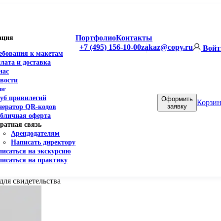
Портфолио
Контакты
ация
+7 (495) 156-10-00
zakaz@copy.ru
Войт
ебования к макетам
лата и доставка
нас
вости
ог
уб привилегий
Оформить
Корзин
заявку
нератор QR-кодов
бличная оферта
ратная связь
Арендодателям
Написать директору
писаться на экскурсию
писаться на практику
для свидетельства