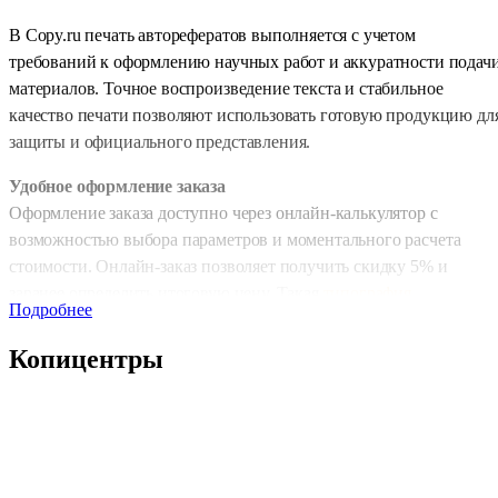
В
Copy.ru
печать авторефератов выполняется с учетом
требований к оформлению научных работ и аккуратности подач
материалов. Точное воспроизведение текста и стабильное
качество печати позволяют использовать готовую продукцию дл
защиты и официального представления.
Удобное оформление заказа
Оформление заказа доступно через онлайн-калькулятор с
возможностью выбора параметров и моментального расчета
стоимости. Онлайн-заказ позволяет получить скидку 5% и
заранее определить итоговую цену. Такая
типография
Подробнее
обеспечивает простой и понятный процесс подготовки
материалов без лишних этапов.
Копицентры
Скорость выполнения заказов
Производственные процессы организованы с учетом
оперативности.
Печать в копицентре
выполняется без
длительного ожидания, а стандартный срок изготовления
составляет около 1 дня. При необходимости доступна срочная