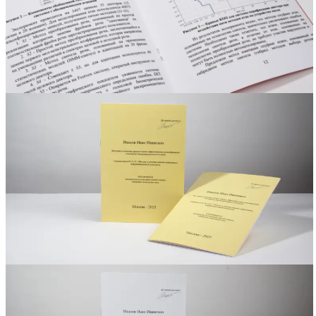
Вакансии
О компании
Написать директору
Арендодателям
Портфолио
Франшиза
Контакты