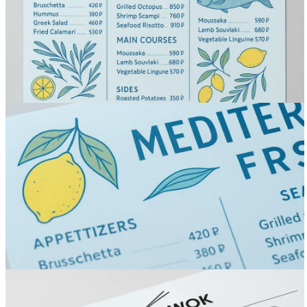
Вакансии
О компании
Написать директору
Арендодателям
Портфолио
Франшиза
Контакты