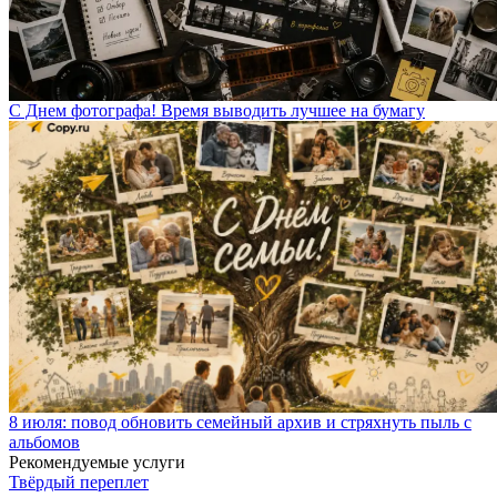
С Днем фотографа! Время выводить лучшее на бумагу
8 июля: повод обновить семейный архив и стряхнуть пыль с
альбомов
Рекомендуемые услуги
Твёрдый переплет