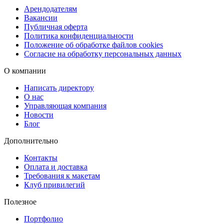
Арендодателям
Вакансии
Быстрая и удобная доставка
Публичная оферта
Выберите способ получения, который подходит именно вам:
Политика конфиденциальности
бесплатная доставка в пункты выдачи Copy.ru, доставка через
Положение об обработке файлов cookies
Согласие на обработку персональных данных
СДЭК (в ПВЗ или курьером) или срочная курьерская доставка в
день готовности. Мы обеспечим аккуратную упаковку и
О компании
своевременную доставку, чтобы ваши плейсметы прибыли в
Написать директору
идеальном состоянии и были готовы к использованию сразу
О нас
после получения.
Управляющая компания
Новости
Блог
Дополнительно
Контакты
Оплата и доставка
Требования к макетам
Клуб привилегий
Полезное
Портфолио