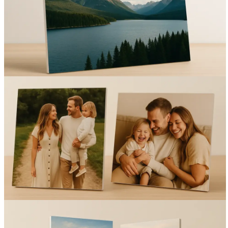
Вакансии
О компании
Написать директору
Арендодателям
Портфолио
Франшиза
Контакты