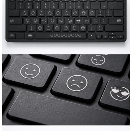
Вакансии
О компании
Написать директору
Арендодателям
Портфолио
Франшиза
Контакты