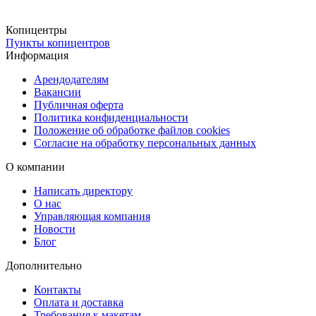
согласовываются сроки выполнения, что позволяет заранее
понимать условия и планировать выполнение работ.
Копицентры
Пункты копицентров
Заказать гравировку на клавиатуре с
Информация
доставкой
Арендодателям
Вакансии
Оформить заказ на гравировку можно с удобной доставкой.
Публичная оферта
Политика конфиденциальности
Доступна бесплатная доставка в пункты выдачи Copy.ru, а также
Положение об обработке файлов cookies
отправка через СДЭК — в пункт выдачи или курьером до двери.
Согласие на обработку персональных данных
При необходимости возможна срочная курьерская доставка в ден
О компании
заказа. Онлайн-заказ позволяет сэкономить время и получить
готовую клавиатуру с гравировкой без лишних визитов.
Написать директору
О нас
Управляющая компания
Новости
Блог
Дополнительно
Контакты
Оплата и доставка
Требования к макетам