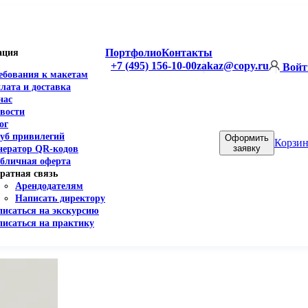
Портфолио
Контакты
ация
+7 (495) 156-10-00
zakaz@copy.ru
Войт
ебования к макетам
лата и доставка
нас
вости
ог
уб привилегий
Оформить
Корзин
заявку
нератор QR-кодов
бличная оферта
ратная связь
Арендодателям
Написать директору
писаться на экскурсию
писаться на практику