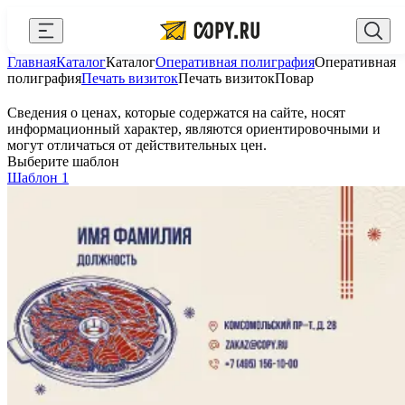
Закрыть
Главная
Каталог
Каталог
Оперативная полиграфия
Оперативная
AI Copy.ru
Выберите город
Войти
полиграфия
Печать визиток
Печать визиток
Повар
API и интеграции
+7 (495) 156-10-00
zakaz@copy.ru
Сведения о ценах, которые содержатся на сайте, носят
информационный характер, являются ориентировочными и
Сувениры с логотипом
могут отличаться от действительных цен.
Выберите шаблон
Для бизнеса
Шаблон 1
Калькулятор
Новости
Блог
Генератор QR-кодов
Публичная оферта
Клуб привилегий