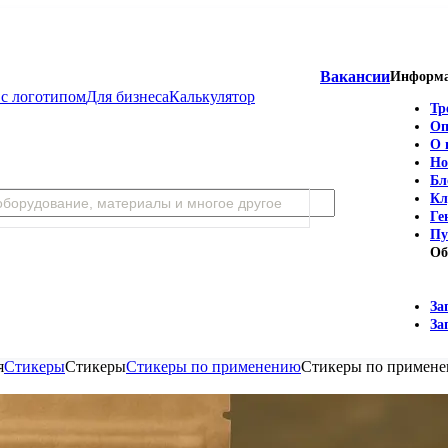
Вакансии
Информ
с логотипом
Для бизнеса
Калькулятор
Тр
Оп
О 
Но
Бл
Кл
Ге
Пу
Об
За
За
я
Стикеры
Стикеры
Стикеры по применению
Стикеры по примен