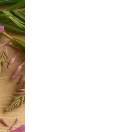
Твёрдый переплёт
Печать и переплёт дипломных работ
Печать и переплёт диссертаций
Печать и переплёт дипломных проектов
Печать и переплёт докторских диссертаций
Печать и переплёт магистерских диссертаций
Печать и переплёт выпускных квалификационных работ