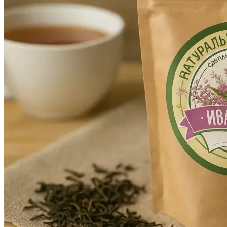
Оперативная полиграфия
Широкоформатная печать
Типография
Графический дизайн
Корпоративные сувениры
Тематическая полиграфия
Полиграфические технологии
Онлайн-типография
Печать в копицентре
Печать документов А3/А4
Печать чертежей
Печать плакатов
Печать лекал
Печать на пенокартоне