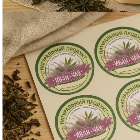
Печать авторефератов
Печать презентаций
Ещё
Ламинирование документов
Ламинирование документов А4/А3
Ламинирование плакатов
Ламинирование наклеек
Ламинирование фотографий
Ламинирование бумаги
Ламинирование больших форматов
По типу ламинирования
Ещё
Печать проектной документации
Печать документов А3/А4
Копирование документов А3/А4
Печать чертежей
Копирование чертежей
Сканирование документов А3/А4
Сканирование чертежей
Брошюровка на пластиковую пружину
Ещё
Брошюровка на металлическую пружину