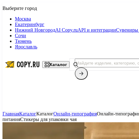
Москва
Екатеринбург
Нижний Новгород
AI Copy.ru
API и интеграции
Сувениры 
Сочи
Тюмень
Ярославль
Каталог
Главная
Каталог
Каталог
Онлайн-типография
Онлайн-типографи
питания
Стикеры для упаковки чая
Копицентр
Фотопечать