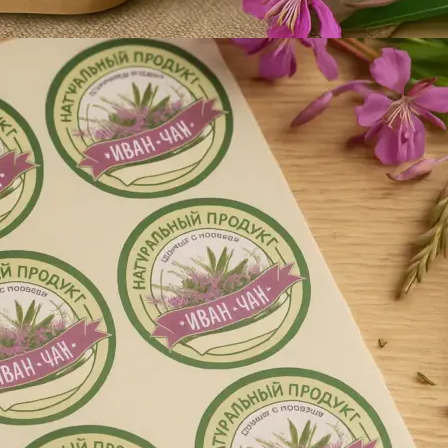
Брошюровка в копицентре
Брошюровка документов
Брошюровка на пластиковую пружину
Брошюровка на металлическую пружину
Брошюровка на скобу
Брошюровка курсовых работ
Брошюровка дипломных работ
Брошюровка диссертаций
Ещё
Брошюровка листов