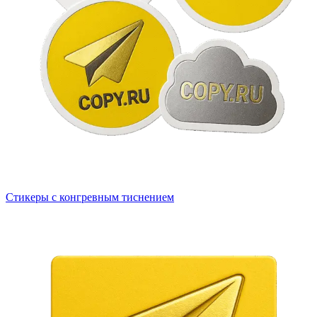
Стикеры с конгревным тиснением