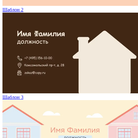
Вакансии
Шаблон 2
О компании
Написать директору
Арендодателям
Портфолио
Франшиза
Контакты
Шаблон 3