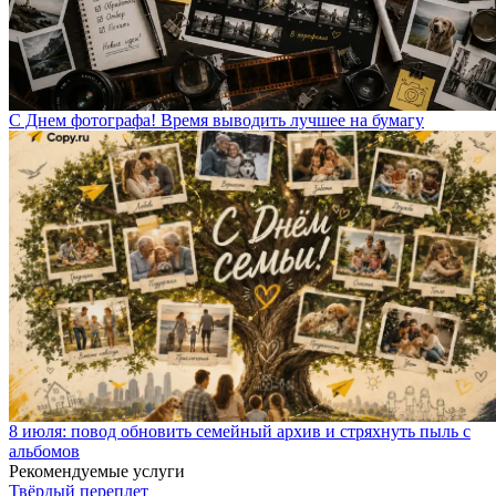
С Днем фотографа! Время выводить лучшее на бумагу
8 июля: повод обновить семейный архив и стряхнуть пыль с
альбомов
Рекомендуемые услуги
Твёрдый переплет