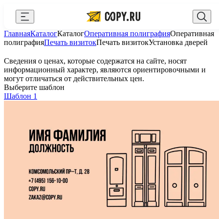
Закрыть
Главная
Каталог
Каталог
Оперативная полиграфия
Оперативная
AI Copy.ru
Выберите город
Войти
полиграфия
Печать визиток
Печать визиток
Установка дверей
API и интеграции
+7 (495) 156-10-00
zakaz@copy.ru
Сведения о ценах, которые содержатся на сайте, носят
информационный характер, являются ориентировочными и
Сувениры с логотипом
могут отличаться от действительных цен.
Выберите шаблон
Для бизнеса
Шаблон 1
Калькулятор
Новости
Блог
Генератор QR-кодов
Публичная оферта
Клуб привилегий