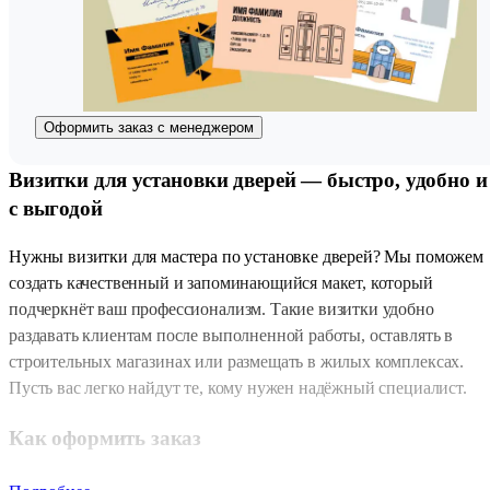
Оформить заказ с менеджером
Визитки для установки дверей — быстро, удобно и
с выгодой
Нужны визитки для мастера по установке дверей? Мы поможем
создать качественный и запоминающийся макет, который
подчеркнёт ваш профессионализм. Такие визитки удобно
раздавать клиентам после выполненной работы, оставлять в
строительных магазинах или размещать в жилых комплексах.
Пусть вас легко найдут те, кому нужен надёжный специалист.
Как оформить заказ
Заходите в любой из наших
копицентров
или оформите заказ