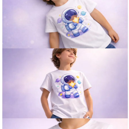
Вакансии
О компании
Написать директору
Арендодателям
Портфолио
Франшиза
Контакты