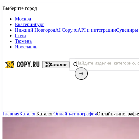
Москва
Екатеринбург
Нижний Новгород
AI Copy.ru
API и интеграции
Сувениры 
Сочи
Тюмень
Ярославль
Каталог
Главная
Каталог
Каталог
Онлайн-типография
Онлайн-типографи
Копицентр
Фотопечать