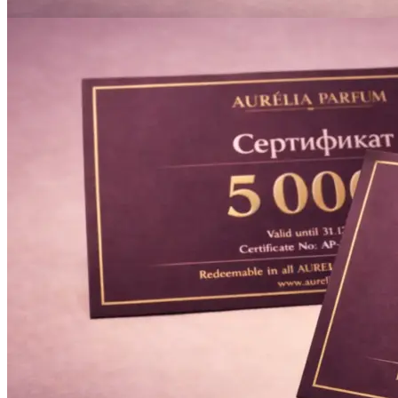
Печать авторефератов
Печать презентаций
Ещё
Ламинирование документов
Ламинирование документов А4/А3
Ламинирование плакатов
Ламинирование наклеек
Ламинирование фотографий
Ламинирование бумаги
Ламинирование больших форматов
По типу ламинирования
Ещё
Печать проектной документации
Печать документов А3/А4
Копирование документов А3/А4
Печать чертежей
Копирование чертежей
Сканирование документов А3/А4
Сканирование чертежей
Брошюровка на пластиковую пружину
Ещё
Брошюровка на металлическую пружину