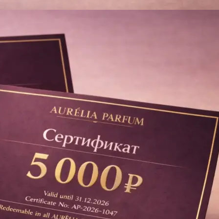
Брошюровка в копицентре
Брошюровка документов
Брошюровка на пластиковую пружину
Брошюровка на металлическую пружину
Брошюровка на скобу
Брошюровка курсовых работ
Брошюровка дипломных работ
Брошюровка диссертаций
Ещё
Брошюровка листов