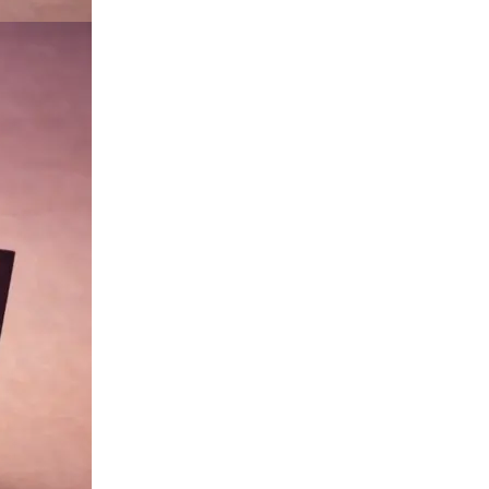
Твёрдый переплёт
Печать и переплёт дипломных работ
Печать и переплёт диссертаций
Печать и переплёт дипломных проектов
Печать и переплёт докторских диссертаций
Печать и переплёт магистерских диссертаций
Печать и переплёт выпускных квалификационных работ