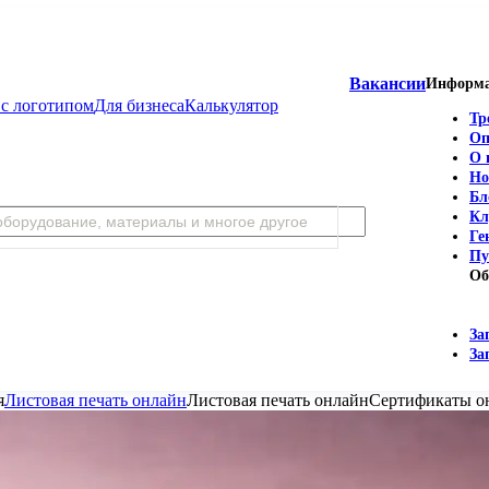
Вакансии
Информ
с логотипом
Для бизнеса
Калькулятор
Тр
Оп
О 
Но
Бл
Кл
Ге
Пу
Об
За
За
я
Листовая печать онлайн
Листовая печать онлайн
Сертификаты о