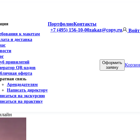
Портфолио
Контакты
ация
+7 (495) 156-10-00
zakaz@copy.ru
Войт
ебования к макетам
лата и доставка
нас
вости
ог
уб привилегий
Оформить
Корзин
заявку
нератор QR-кодов
бличная оферта
ратная связь
Арендодателям
Написать директору
писаться на экскурсию
писаться на практику
нлайн