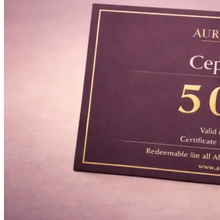
Оперативная полиграфия
Широкоформатная печать
Типография
Графический дизайн
Корпоративные сувениры
Тематическая полиграфия
Полиграфические технологии
Онлайн-типография
Печать в копицентре
Печать документов А3/А4
Печать чертежей
Печать плакатов
Печать лекал
Печать на пенокартоне