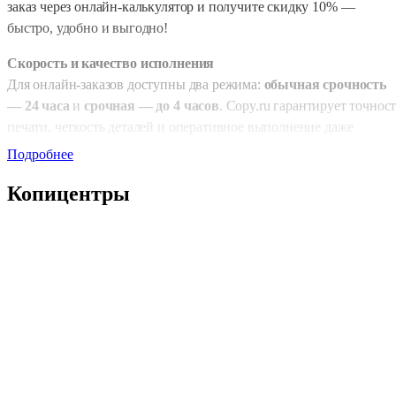
заказ через онлайн-калькулятор и получите скидку 10% —
быстро, удобно и выгодно!
Скорость и качество исполнения
Для онлайн-заказов доступны два режима:
обычная срочность
— 24 часа
и
срочная — до 4 часов
. Copy.ru гарантирует точнос
печати, четкость деталей и оперативное выполнение даже
крупных тиражей. Каждый заказ проходит контроль качества
Подробнее
перед выдачей.
Копицентры
Тип печати и форматы
Вы можете выбрать
черно-белую печать
— практичное и
экономичное решение для внутренних мероприятий, или
цветную
, если требуется яркий, эффектный дизайн. Такая
продукция относится к категории
листовая полиграфия
и
подходит для событий любого масштаба — от закрытых встреч д
массовых фестивалей.
Доступные форматы:
Евро (100×210 мм)
,
А7
,
А6
,
А5
,
А4
,
А3
—
от компактных пропусков до полноформатных билетных