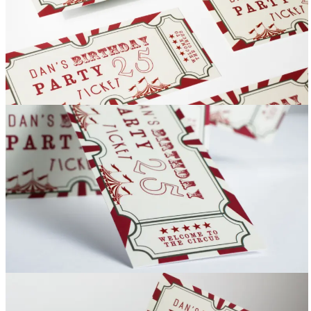
Вакансии
О компании
Написать директору
Арендодателям
Портфолио
Франшиза
Контакты