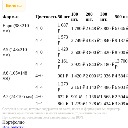
Билеты
100
200
300
Формат
Цветность
50 шт.
500 шт
шт.
шт.
шт.
1 087
Евро (98×210
4+0
1 780 ₽
2 648 ₽
3 800 ₽
6 046 
мм)
₽
1 573
4+4
2 749 ₽
4 035 ₽
5 840 ₽
9 137 
₽
1 420
А5 (148х210
4+0
2 500 ₽
3 800 ₽
5 420 ₽
8 700 
мм)
₽
2 161
13 700
4+4
3 925 ₽
5 840 ₽
8 180 ₽
₽
₽
А6 (105×148
4+0
901 ₽
1 420 ₽
2 000 ₽
2 936 ₽
4 584 
мм)
1 279
4+4
2 161 ₽
3 140 ₽
4 486 ₽
6 903 
₽
А7 (74×105 мм)
4+0
622 ₽
901 ₽
1 136 ₽
1 568 ₽
2 504 
4+4
862 ₽
1 279 ₽
1 728 ₽
2 434 ₽
3 809 
Сведения о ценах, которые содержатся на сайте, носят информационный характер,
являются ориентировочными и могут отличаться от действительных цен.
При срочном изготовлении цена увеличивается на 100%
Портфолио
Все работы