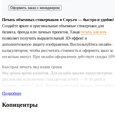
Оформить заказ с менеджером
Печать объемных стикерпаков в Copy.ru — быстро и удобно!
Создайте яркие и оригинальные объемные стикерпаки для
бизнеса, бренда или личных проектов. Такая
печать наклеек
позволяет получить выразительный 3D-эффект и
дополнительную защиту изображения. Воспользуйтесь онлайн-
калькулятором, чтобы рассчитать стоимость и оформить заказ за
несколько минут. При онлайн-оформлении действует скидка 10%
Быстрая печать под ваши сроки
Мы ценим время клиентов. Для онлайн-заказов предусмотрены
два режима исполнения: стандартная печать — 8–10 дней и
срочная — всего 5 дней. Производственный процесс выполняетс
на современном оборудовании, которым оснащена наша
Подробнее
типография
, что обеспечивает точную цветопередачу и
Копицентры
аккуратную заливку смолой.
Удобные форматы для любого дизайна