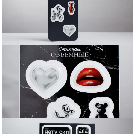
Вакансии
О компании
Написать директору
Арендодателям
Портфолио
Франшиза
Контакты