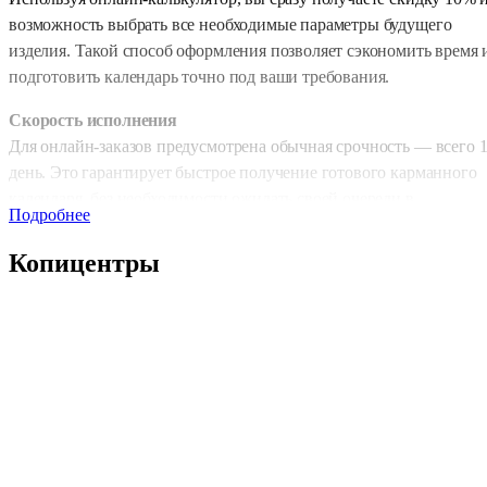
возможность выбрать все необходимые параметры будущего
изделия. Такой способ оформления позволяет сэкономить время 
подготовить календарь точно под ваши требования.
Скорость исполнения
Для онлайн-заказов предусмотрена обычная срочность — всего 
день. Это гарантирует быстрое получение готового карманного
календаря, без необходимости ожидать своей очереди в
Подробнее
копицентре. Такой сервис подходит как для индивидуальных, та
и для корпоративных заказов.
Копицентры
Форматы и тип печати
Карманные календари печатаются в произвольных форматах, чт
позволяет адаптировать их под любые задачи. Можно выбрать
черно-белую печать для экономичного варианта или цветную
печать для яркого и эффектного результата, который привлечет
внимание.
Материалы и отделка