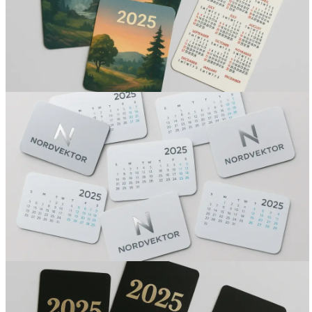
Вакансии
О компании
Написать директору
Арендодателям
Портфолио
Франшиза
Контакты