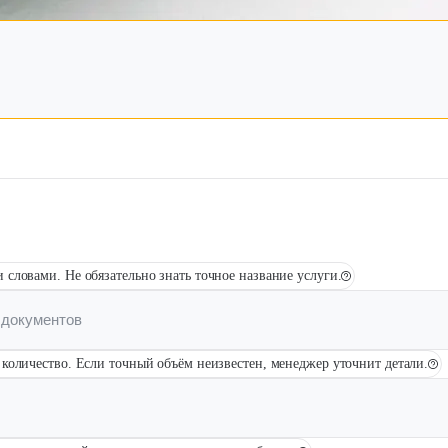
Брошюровка в копицентре
Брошюровка документов
Брошюровка на пластиковую пружину
Брошюровка на металлическую пружину
Брошюровка на скобу
Брошюровка курсовых работ
Брошюровка дипломных работ
Брошюровка диссертаций
Ещё
Брошюровка листов
 словами. Не обязательно знать точное название услуги.
количество. Если точный объём неизвестен, менеджер уточнит детали.