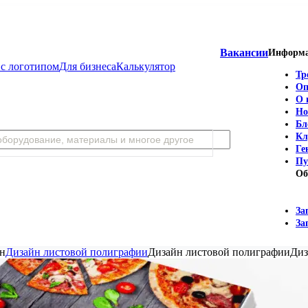
Вакансии
Информ
с логотипом
Для бизнеса
Калькулятор
Тр
Оп
О 
Но
Бл
Кл
Ге
Пу
Об
За
За
йн
Дизайн листовой полиграфии
Дизайн листовой полиграфии
Диз