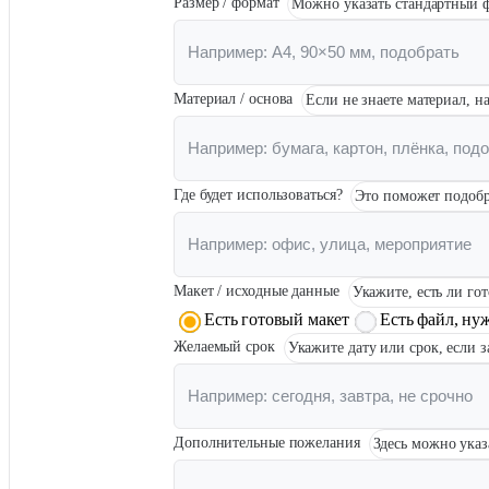
Размер / формат
Можно указать стандартный ф
Инженерная печать документации и чертежей
Материал / основа
Если не знаете материал, н
Где будет использоваться?
Это поможет подобр
Макет / исходные данные
Укажите, есть ли го
Есть готовый макет
Есть файл, ну
Желаемый срок
Укажите дату или срок, если 
Дополнительные пожелания
Здесь можно указ