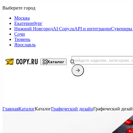
Москва
Екатеринбург
Нижний Новгород
AI Copy.ru
API и интеграции
Сувениры 
Сочи
Тюмень
Ярославль
Каталог
Главная
Каталог
Каталог
Графический дизайн
Графический диза
Копицентр
Фотопечать