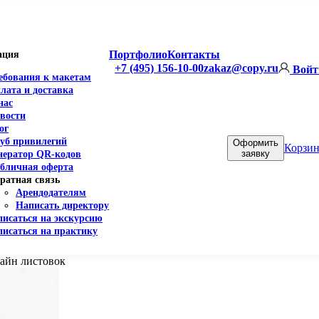
Портфолио
Контакты
ация
+7 (495) 156-10-00
zakaz@copy.ru
Войт
ебования к макетам
лата и доставка
нас
вости
ог
уб привилегий
Оформить
Корзин
заявку
нератор QR-кодов
бличная оферта
ратная связь
Арендодателям
Написать директору
писаться на экскурсию
писаться на практику
айн листовок