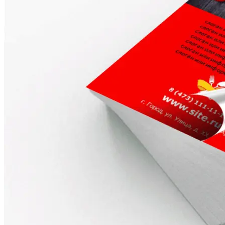
Оперативная полиграфия
Широкоформатная печать
Типография
Графический дизайн
Корпоративные сувениры
Тематическая полиграфия
Полиграфические технологии
Онлайн-типография
Печать в копицентре
Печать документов А3/А4
Печать чертежей
Печать плакатов
Печать лекал
Печать на пенокартоне