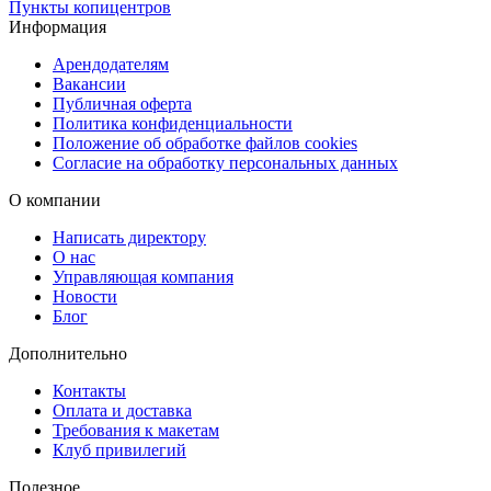
Пункты копицентров
Онлайн-калькулятор — с возможностью сразу рассчитать
Информация
стоимость и получить 5% от суммы в виде бонусов на личный
счёт
Арендодателям
Вакансии
Публичная оферта
Сроки и доставка
Политика конфиденциальности
Положение об обработке файлов cookies
Мы предлагаем два формата выполнения:
стандартный (до 24
Согласие на обработку персональных данных
часов)
и
срочный (до 4 часов)
. Готовую продукцию можно
О компании
получить в одном из наших пунктов самовывоза или заказать
Написать директору
доставку
: через СДЭК (в пункт выдачи или курьером), либо
О нас
срочно — прямо в день готовности.
Управляющая компания
Новости
Создавайте стильную упаковку вместе с Copy.ru — быстро,
Блог
удобно и с профессиональным подходом!
Дополнительно
Контакты
Оплата и доставка
Требования к макетам
Клуб привилегий
Полезное