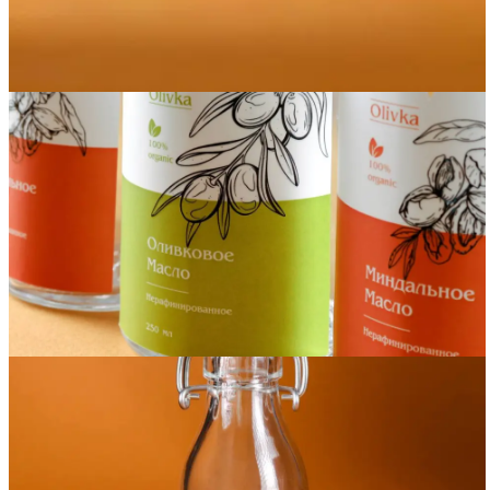
Вакансии
О компании
Написать директору
Арендодателям
Портфолио
Франшиза
Контакты