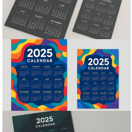
Вакансии
О компании
Написать директору
Арендодателям
Портфолио
Франшиза
Контакты