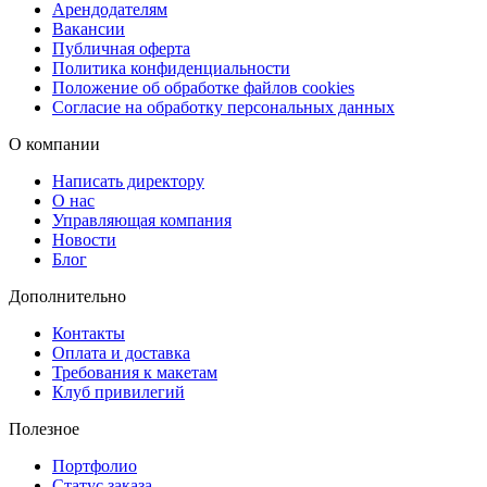
выдачи Copy.ru или заказать доставку через СДЭК на ПВЗ или
Арендодателям
Вакансии
курьером. Для срочных случаев доступна экспресс-доставка в
Публичная оферта
день заказа, что позволяет получить продукцию максимально
Политика конфиденциальности
быстро и без лишних забот.
Положение об обработке файлов cookies
Согласие на обработку персональных данных
О компании
Написать директору
О нас
Управляющая компания
Новости
Блог
Дополнительно
Контакты
Оплата и доставка
Требования к макетам
Клуб привилегий
Полезное
Портфолио
Статус заказа