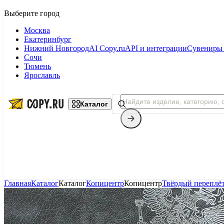
Москва
Екатеринбург
Нижний Новгород
AI Copy.ru
API и интеграции
Сувениры 
Сочи
Тюмень
Ярославль
Каталог
Главная
Каталог
Каталог
Копицентр
Копицентр
Твёрдый переплё
Копицентр
Фотопечать