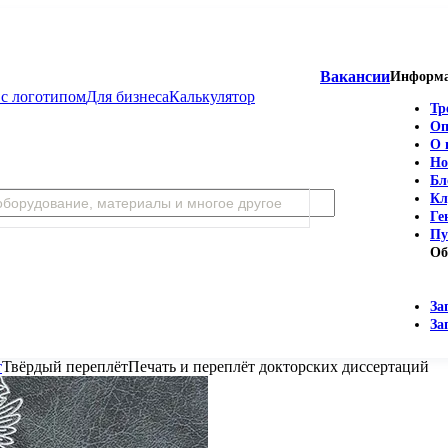
Вакансии
Информ
с логотипом
Для бизнеса
Калькулятор
Тр
Оп
О 
Но
Бл
Кл
Ге
Пу
Об
За
За
т
Твёрдый переплёт
Печать и переплёт докторских диссертаций