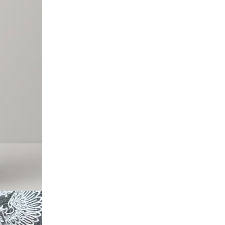
Твёрдый переплёт
Печать и переплёт дипломных работ
Печать и переплёт диссертаций
Печать и переплёт дипломных проектов
Печать и переплёт докторских диссертаций
Печать и переплёт магистерских диссертаций
Печать и переплёт выпускных квалификационных работ