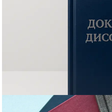
Печать авторефератов
Печать презентаций
Ещё
Ламинирование документов
Ламинирование документов А4/А3
Ламинирование плакатов
Ламинирование наклеек
Ламинирование фотографий
Ламинирование бумаги
Ламинирование больших форматов
По типу ламинирования
Ещё
Печать проектной документации
Печать документов А3/А4
Копирование документов А3/А4
Печать чертежей
Копирование чертежей
Сканирование документов А3/А4
Сканирование чертежей
Брошюровка на пластиковую пружину
Ещё
Брошюровка на металлическую пружину