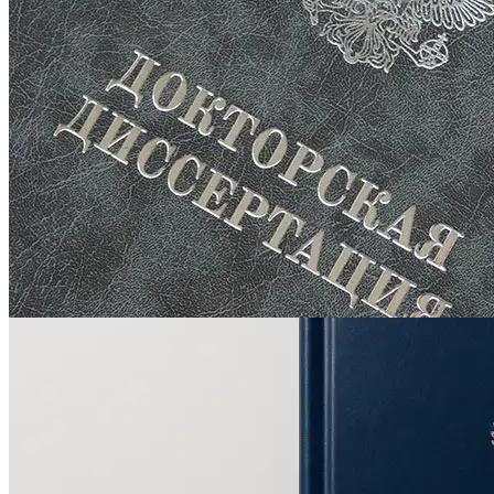
Оперативная полиграфия
Широкоформатная печать
Типография
Графический дизайн
Корпоративные сувениры
Тематическая полиграфия
Полиграфические технологии
Онлайн-типография
Печать в копицентре
Печать документов А3/А4
Печать чертежей
Печать плакатов
Печать лекал
Печать на пенокартоне