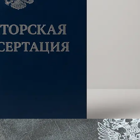
Брошюровка в копицентре
Брошюровка документов
Брошюровка на пластиковую пружину
Брошюровка на металлическую пружину
Брошюровка на скобу
Брошюровка курсовых работ
Брошюровка дипломных работ
Брошюровка диссертаций
Ещё
Брошюровка листов