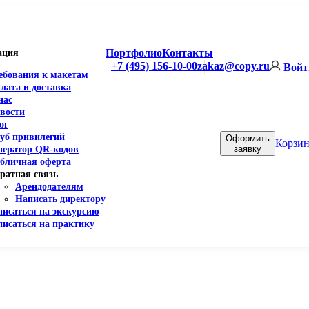
Портфолио
Контакты
ация
+7 (495) 156-10-00
zakaz@copy.ru
Войт
ебования к макетам
лата и доставка
нас
вости
ог
уб привилегий
Оформить
Корзин
заявку
нератор QR-кодов
бличная оферта
ратная связь
Арендодателям
Написать директору
писаться на экскурсию
писаться на практику