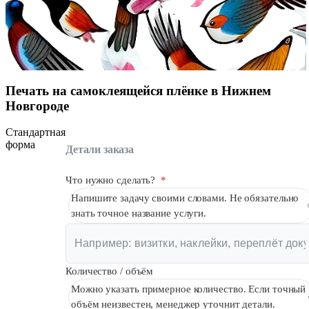
Вакансии
О компании
Написать директору
Печать на самоклеящейся плёнке в Нижнем
Арендодателям
Новгороде
Портфолио
Стандартная
форма
Франшиза
Детали заказа
Контакты
Что нужно сделать?
*
Напишите задачу своими словами. Не обязательно
знать точное название услуги.
Количество / объём
Можно указать примерное количество. Если точный
объём неизвестен, менеджер уточнит детали.