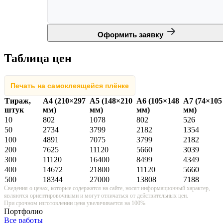
Оформить заявку
Таблица цен
Печать на самоклеящейся плёнке
Тираж,
А4 (210×297
А5 (148×210
А6 (105×148
А7 (74×105
штук
мм)
мм)
мм)
мм)
10
802
1078
802
526
50
2734
3799
2182
1354
100
4891
7075
3799
2182
200
7625
11120
5660
3039
300
11120
16400
8499
4349
400
14672
21800
11120
5660
500
18344
27000
13808
7188
Сведения о ценах, которые содержатся на сайте, носят информационный характер,
являются ориентировочными и могут отличаться от действительных цен.
При срочном изготовлении цена увеличивается на 100%
Портфолио
Все работы