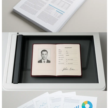
Вакансии
О компании
Написать директору
Арендодателям
Портфолио
Франшиза
Контакты