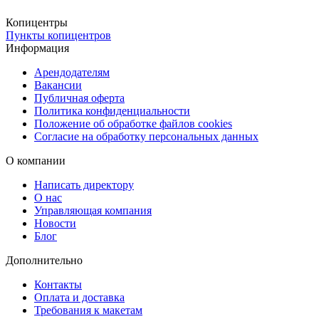
и точную передачу деталей.
Копицентры
Удобная и быстрая доставка
Пункты копицентров
Готовые цифровые файлы можно получить любым удобным
Информация
способом. Дополнительно, если требуются бумажные копии или
Арендодателям
печать после сканирования, заказ можно забрать бесплатно в
Вакансии
Публичная оферта
пунктах выдачи Copy.ru. Также доступна доставка через СДЭК 
Политика конфиденциальности
в ПВЗ или курьером. Для срочных ситуаций доступна курьерска
Положение об обработке файлов cookies
доставка в день готовности.
Согласие на обработку персональных данных
О компании
Copy.ru — надежный сервис цифровой обработки документо
Мы обеспечиваем аккуратное сканирование, удобный сервис и
Написать директору
максимально быстрые сроки, чтобы ваши документы были
О нас
Управляющая компания
готовы точно тогда, когда они нужны.
Новости
Блог
Дополнительно
Контакты
Оплата и доставка
Требования к макетам