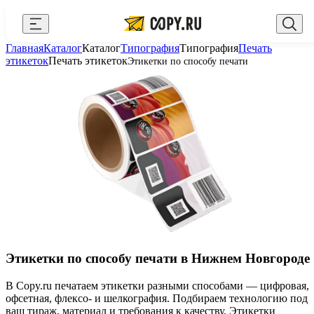
Закрыть
Главная
Каталог
Каталог
Типография
Типография
Печать
AI Copy.ru
Выберите город
Войти
этикеток
Печать этикеток
Этикетки по способу печати
API и интеграции
+7 (495) 156-10-00
zakaz@copy.ru
Сувениры с логотипом
Для бизнеса
Калькулятор
Новости
Блог
Генератор QR-кодов
Этикетки по способу печати в Нижнем Новгороде
Публичная оферта
В Copy.ru печатаем этикетки разными способами — цифровая,
офсетная, флексо- и шелкография. Подбираем технологию под
Клуб привилегий
ваш тираж, материал и требования к качеству. Этикетки