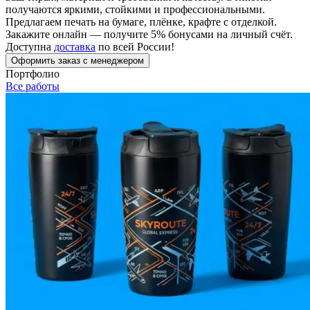
получаются яркими, стойкими и профессиональными.
Вакансии
Предлагаем печать на бумаге, плёнке, крафте с отделкой.
Закажите онлайн — получите 5% бонусами на личный счёт.
О компании
Доступна
доставка
по всей России!
Оформить заказ с менеджером
Написать директору
Портфолио
Все работы
Арендодателям
Портфолио
Франшиза
Контакты