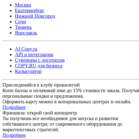
Москва
Мы также заботимся о вашем удобстве и предлагаем несколько
Екатеринбург
вариантов
доставки
:
Нижний Новгород
Сочи
Тюмень
Бесплатная доставка в наши пункты выдачи
— заберит
Ярославль
заказ в удобное для вас время.
Доставка через СДЭК
— выберите пункт выдачи или
AI Copy.ru
API и интеграции
курьерскую доставку прямо на ваш адрес.
Сувениры с логотипом
COPY.RU для бизнеса
Срочная курьерская доставка в день заказа
— если вам
Калькулятор
нужно получить этикетки в тот же день, мы обеспечим
быструю доставку.
Присоединяйся к клубу привилегий
Копи баллы и оплачивай ими до 15% стоимости заказа. Получа
персональные скидки и предложения.
Оформить карту можно в копировальных центрах и онлайн.
Подробнее
Франшиза: открой свой копицентр
Ты получишь все необходимое для запуска и развития
собственного центра: от современного оборудования до
маркетинговых стратегий.
Подробнее