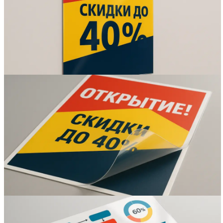
Вакансии
О компании
Написать директору
Арендодателям
Портфолио
Франшиза
Контакты