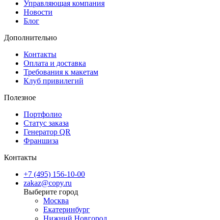
быстрые сроки, чтобы ваши материалы выглядели идеально и
Управляющая компания
Новости
служили дольше.
Блог
Дополнительно
Контакты
Оплата и доставка
Требования к макетам
Клуб привилегий
Полезное
Портфолио
Статус заказа
Генератор QR
Франшиза
Контакты
+7 (495) 156-10-00
zakaz@copy.ru
Москва
Екатеринбург
Нижний Новгород