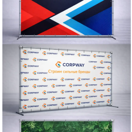
Вакансии
О компании
Написать директору
Арендодателям
Портфолио
Франшиза
Контакты