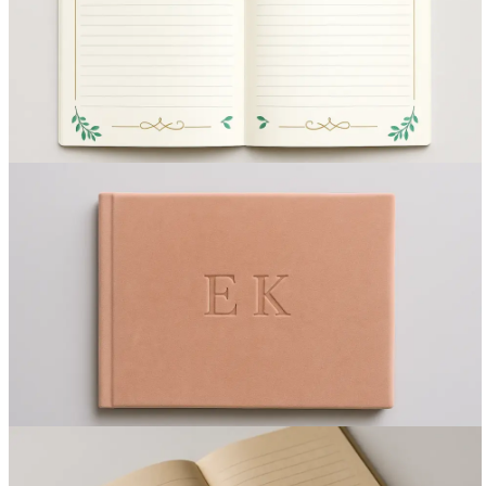
Вакансии
О компании
Написать директору
Арендодателям
Портфолио
Франшиза
Контакты