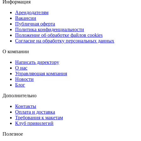
Информация
Типы крепления под любой стиль
Арендодателям
Вакансии
Вы можете выбрать наиболее удобный и подходящий вариант
Публичная оферта
скрепления: на скобе, кольцах, болтах или пружине. Каждый
Политика конфиденциальности
способ обеспечивает надёжность и эстетичность, позволяя легко
Положение об обработке файлов cookies
Согласие на обработку персональных данных
перелистывать страницы.
О компании
Доставка без задержек
Получить заказ можно любым удобным способом: бесплатно в
Написать директору
О нас
пунктах выдачи Copy.ru, через СДЭК (в ПВЗ или курьером), либ
Управляющая компания
воспользоваться срочной курьерской доставкой в день
Новости
готовности. Мы обеспечим надёжную упаковку, чтобы ваша
Блог
книга пожеланий прибыла в идеальном состоянии и была готова
Дополнительно
украсить праздник.
Контакты
Оплата и доставка
Требования к макетам
Клуб привилегий
Полезное