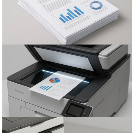
Вакансии
О компании
Написать директору
Арендодателям
Портфолио
Франшиза
Контакты