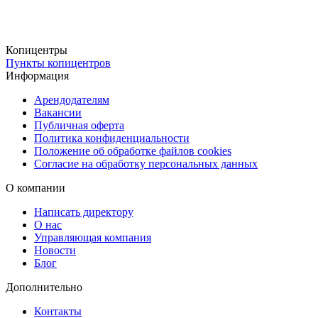
В работе наша
типография
соблюдает технические параметры и
стандарты качества на каждом этапе.
Копицентры
Удобная доставка
Пункты копицентров
Готовые сканы документов можно забрать бесплатно в наших
Информация
пунктах выдачи или заказать доставку через СДЭК (ПВЗ или
Арендодателям
курьер). Для срочных заказов предусмотрена курьерская доставк
Вакансии
Публичная оферта
в день оформления заказа, что позволяет вам оперативно
Политика конфиденциальности
получить нужные материалы без задержек.
Положение об обработке файлов cookies
Согласие на обработку персональных данных
О компании
Написать директору
О нас
Управляющая компания
Новости
Блог
Дополнительно
Контакты