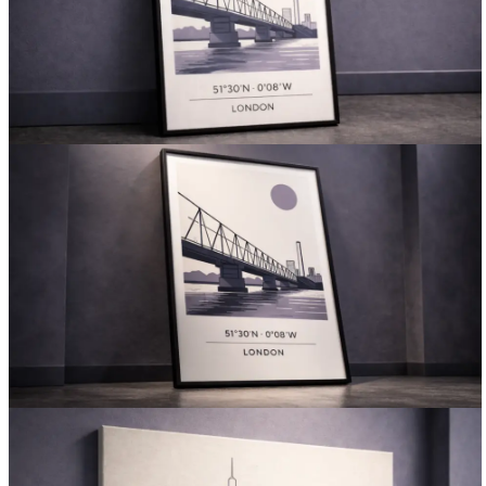
Вакансии
О компании
Написать директору
Арендодателям
Портфолио
Франшиза
Контакты