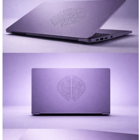
Вакансии
О компании
Написать директору
Арендодателям
Портфолио
Франшиза
Контакты