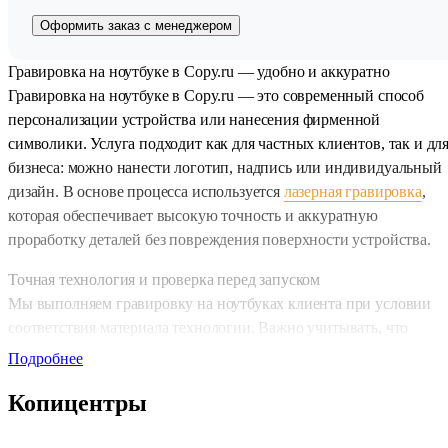
Оформить заказ с менеджером
Гравировка на ноутбуке в Copy.ru — удобно и аккуратно
Гравировка на ноутбуке в Copy.ru — это современный способ
персонализации устройства или нанесения фирменной
символики. Услуга подходит как для частных клиентов, так и дл
бизнеса: можно нанести логотип, надпись или индивидуальный
дизайн. В основе процесса используется
лазерная гравировка
,
которая обеспечивает высокую точность и аккуратную
проработку деталей без повреждения поверхности устройства.
Точная технология и проверка перед запуском
Мы выполняем гравировку на ноутбуках клиента при условии
соответствия материала технологии. Важно учитывать, что
металл принимается только с покрытием — это необходимо для
Подробнее
корректного результата и сохранения внешнего вида устройства.
Копицентры
Перед запуском каждый заказ проходит проверку, что позволяет
избежать брака и гарантировать качество итогового изображения
При необходимости можно адаптировать макет под особенности