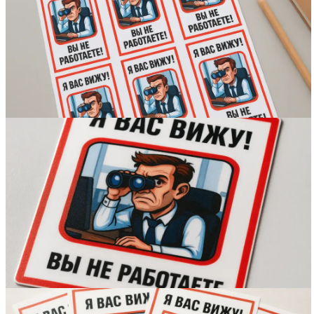
Вакансии
О компании
Написать директору
Арендодателям
Портфолио
Франшиза
Контакты