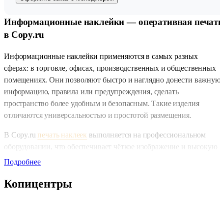
Информационные наклейки — оперативная печат
в Copy.ru
Информационные наклейки применяются в самых разных
сферах: в торговле, офисах, производственных и общественных
помещениях. Они позволяют быстро и наглядно донести важну
информацию, правила или предупреждения, сделать
пространство более удобным и безопасным. Такие изделия
отличаются универсальностью и простотой размещения.
В Copy.ru
печать наклеек
выполняется на профессиональном
оборудовании, что обеспечивает чёткое изображение и высокую
читаемость текста. Используемые материалы гарантируют
Подробнее
стойкость к внешним воздействиям, что особенно важно при
Копицентры
частом контакте или эксплуатации в условиях повышенной
нагрузки.
Информационные наклейки востребованы для: