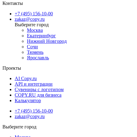
Контакты
Время изготовления и доставка
+7 (495) 156-10-00
zakaz@copy.ru
Для заказа доступны следующие сроки изготовления:
Москва
Екатеринбург
Стандартное изготовление — 24 часа.
Нижний Новгород
Срочное изготовление — от 4 часов, по согласованию.
Сочи
Тюмень
Ярославль
Доступные варианты доставки:
Проекты
Бесплатная
доставка
в наши пункты выдачи
Доставка через СДЭК (пункты выдачи заказов или
AI Copy.ru
API и интеграции
курьером)
Сувениры с логотипом
Срочная курьерская доставка в день заказа
COPY.RU для бизнеса
Калькулятор
+7 (495) 156-10-00
zakaz@copy.ru