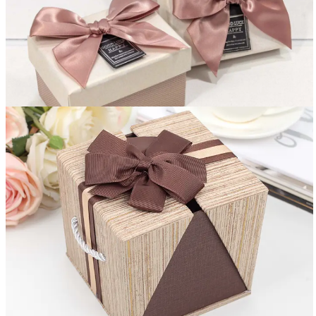
Вакансии
О компании
Написать директору
Арендодателям
Портфолио
Франшиза
Контакты