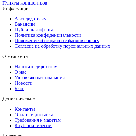
Пункты копицентров
Выбор материалов
Информация
Арендодателям
Картон
: Для прочной упаковки, которая хорошо защищает
Вакансии
содержимое и имеет красивый внешний вид.
Публичная оферта
Крафт-бумага
: Для натурального и экологичного
Политика конфиденциальности
Положение об обработке файлов cookies
оформления. Подходит для упаковки подарков с акцентом
Согласие на обработку персональных данных
на устойчивость.
О компании
Гофрокартон
: Идеален для более крупных и тяжелых
подарков, обеспечивая дополнительную защиту.
Написать директору
Декоративные бумаги
: Разные текстуры и цвета для
О нас
Управляющая компания
создания эксклюзивного дизайна.
Новости
Блог
Сроки изготовления
Дополнительно
Мы понимаем, как важно для вас вовремя получить заказ,
Контакты
поэтому предлагаем два варианта:
Оплата и доставка
Требования к макетам
Стандартное изготовление — 24 часа
. Подходит для тех,
Клуб привилегий
кто не торопится, но хочет получить качественную
Полезное