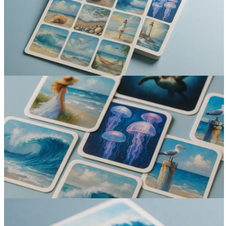
Вакансии
О компании
Написать директору
Арендодателям
Портфолио
Франшиза
Контакты