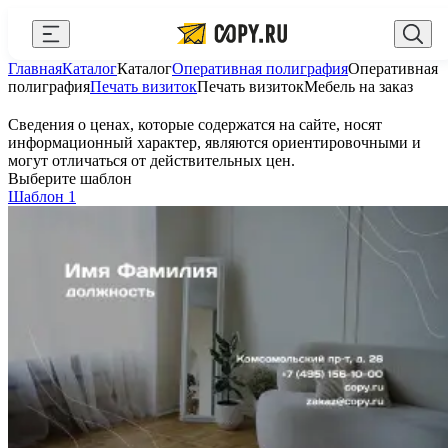
Закрыть
Главная
Каталог
Каталог
Оперативная полиграфия
Оперативная
AI Copy.ru
Выберите город
Войти
полиграфия
Печать визиток
Печать визиток
Мебель на заказ
API и интеграции
+7 (495) 156-10-00
zakaz@copy.ru
Сведения о ценах, которые содержатся на сайте, носят
информационный характер, являются ориентировочными и
Сувениры с логотипом
могут отличаться от действительных цен.
Выберите шаблон
Для бизнеса
Шаблон 1
Калькулятор
Новости
Блог
Генератор QR-кодов
Публичная оферта
Клуб привилегий