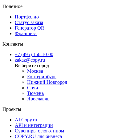
Срочная курьерская доставка в день заказа — чтобы вы
Полезное
получили визитки именно тогда, когда они вам нужны.
Портфолио
Статус заказа
Генератор QR
Франшиза
Контакты
+7 (495) 156-10-00
zakaz@copy.ru
Москва
Екатеринбург
Нижний Новгород
Сочи
Тюмень
Ярославль
Проекты
AI Copy.ru
API и интеграции
Сувениры с логотипом
COPY.RU для бизнеса