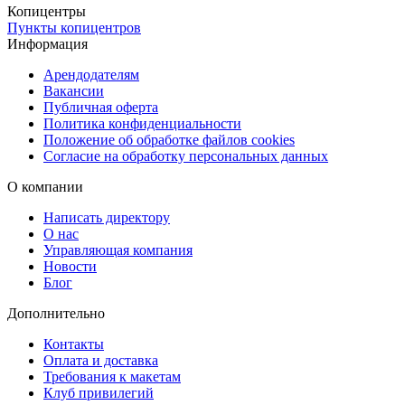
Копицентры
Мы понимаем, как важно для вас получить готовые визитки
Пункты копицентров
вовремя. Поэтому мы предлагаем два варианта изготовления:
Информация
Стандартное время изготовления — 24 часа
Арендодателям
Вакансии
Публичная оферта
Срочное изготовление — в течение 4 часов
Политика конфиденциальности
Положение об обработке файлов cookies
Мы гарантируем, что ваш заказ будет выполнен качественно и в
Согласие на обработку персональных данных
срок, чтобы вы могли быстро приступить к распространению
О компании
ваших визиток.
Написать директору
Удобная доставка
О нас
Управляющая компания
Новости
Мы позаботились о том, чтобы
доставка
визиток была
Блог
максимально удобной и доступной:
Дополнительно
Бесплатная доставка в наши пункты выдачи.
Контакты
Оплата и доставка
Доставка через СДЭК, с возможностью выбрать пункт
Требования к макетам
выдачи или курьерскую доставку.
Клуб привилегий