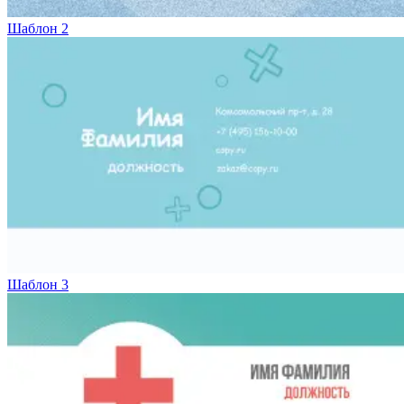
Вакансии
Шаблон 2
О компании
Написать директору
Арендодателям
Портфолио
Франшиза
Контакты
Шаблон 3