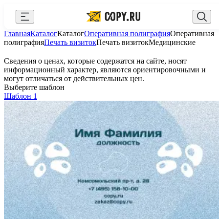
Закрыть
Главная
Каталог
Каталог
Оперативная полиграфия
Оперативная
AI Copy.ru
Выберите город
Войти
полиграфия
Печать визиток
Печать визиток
Медицинские
API и интеграции
+7 (495) 156-10-00
zakaz@copy.ru
Сведения о ценах, которые содержатся на сайте, носят
информационный характер, являются ориентировочными и
Сувениры с логотипом
могут отличаться от действительных цен.
Выберите шаблон
Для бизнеса
Шаблон 1
Калькулятор
Новости
Блог
Генератор QR-кодов
Публичная оферта
Клуб привилегий