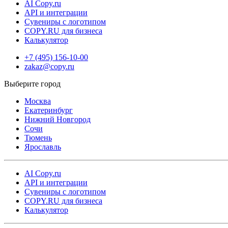
AI Copy.ru
и с гарантией высокого качества!
API и интеграции
Сувениры с логотипом
COPY.RU для бизнеса
Калькулятор
+7 (495) 156-10-00
zakaz@copy.ru
Москва
Екатеринбург
Нижний Новгород
Сочи
Тюмень
Ярославль
AI Copy.ru
API и интеграции
Сувениры с логотипом
COPY.RU для бизнеса
Калькулятор