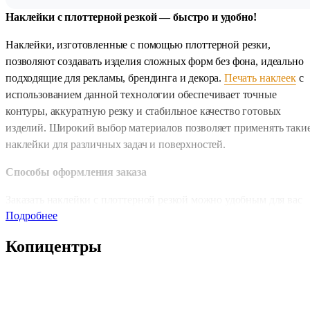
Наклейки с плоттерной резкой — быстро и удобно!
Наклейки, изготовленные с помощью плоттерной резки,
позволяют создавать изделия сложных форм без фона, идеально
подходящие для рекламы, брендинга и декора.
Печать наклеек
с
использованием данной технологии обеспечивает точные
контуры, аккуратную резку и стабильное качество готовых
изделий. Широкий выбор материалов позволяет применять таки
наклейки для различных задач и поверхностей.
Способы оформления заказа
Заказать наклейки с плоттерной резкой можно удобным для вас
Подробнее
способом:
Копицентры
Лично посетив один из наших
копицентров
Отправив заявку через форму «Быстрый заказ» на сайте
Написав нам на почту
zakaz@copy.ru
Оформив заказ через
телеграм-бот