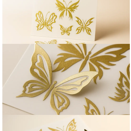
Вакансии
О компании
Написать директору
Арендодателям
Портфолио
Франшиза
Контакты