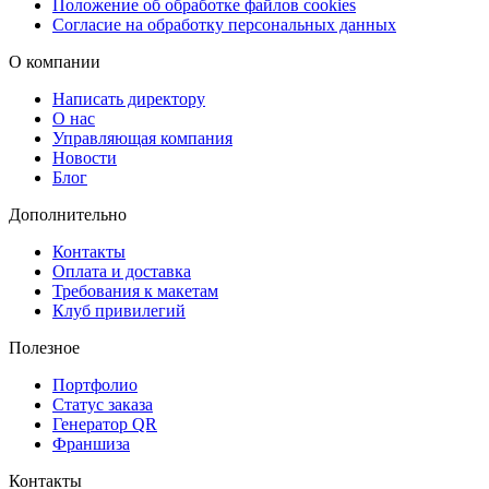
Положение об обработке файлов cookies
Доставка через СДЭК — в пункт выдачи заказов или
Согласие на обработку персональных данных
курьером до двери.
О компании
Оформляйте заказ и получайте качественные наклейки с
Написать директору
плоттерной резкой в кратчайшие сроки!
О нас
Управляющая компания
Новости
Блог
Дополнительно
Контакты
Оплата и доставка
Требования к макетам
Клуб привилегий
Полезное
Портфолио
Статус заказа
Генератор QR
Франшиза
Контакты