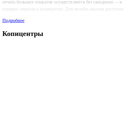
печать больших плакатов осуществляется без ожидания — в
порядке очереди в копицентре. Для онлайн-заказов доступна
стандартная срочность — 1 день. Для срочных заказов
Подробнее
предусмотрена экспресс-печать, которая выполнится всего за 2–
часа, что позволяет оперативно получить готовую продукцию.
Копицентры
Типы печати и доступные форматы
Для печати больших плакатов можно выбрать черно-белую
печать, которая является экономичным и практичным решением
для текстовых материалов и схем. Для ярких и эффектных
плакатов подойдет цветная печать, которая подчеркнет все детал
и сделает вашу продукцию заметной. Доступные форматы
включают А2 (420×594 мм), А1 (594×841 мм) и А0 (841×1189 мм)
а также произвольные форматы, что позволяет выбирать нужны
размер для любого проекта.
Качественные материалы
Для печати больших плакатов используется плотная бумага 170–
220 г/м², что обеспечивает высокое качество изображения и
долговечность. Это идеальный выбор для плакатов, которые