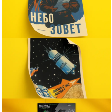
Вакансии
О компании
Написать директору
Арендодателям
Портфолио
Франшиза
Контакты