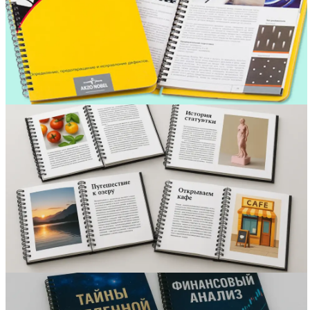
Вакансии
О компании
Написать директору
Арендодателям
Портфолио
Франшиза
Контакты