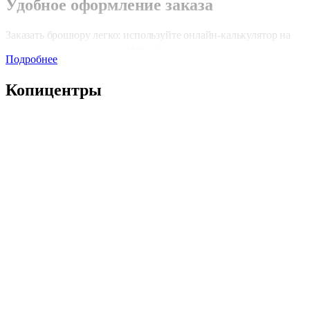
Удобное оформление заказа
Заказать брошюру легко: используйте онлайн-калькулятор на
сайте и получите
скидку 10%
. Для тех, кто предпочитает
Подробнее
оформление лично, наши копицентры принимают заказы без
ожидания в порядке очереди, обеспечивая комфортное и быстро
Копицентры
обслуживание.
Быстрая печать
Мы предлагаем два режима срочности:
обычная печать
— готовность на следующий день;
срочная печать
— выполнение всего за 2–4 часа.
Такой подход позволяет получать готовые брошюры даже в самы
сжатые сроки.
Типы печати и форматы