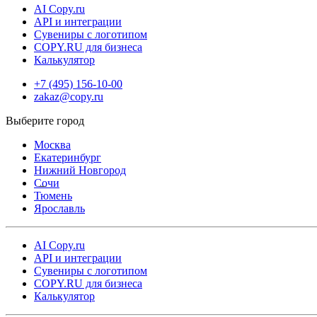
AI Copy.ru
оформления заказа
.
API и интеграции
Сувениры с логотипом
В Copy.ru печать брошюр на пружине сочетает в себе качество,
COPY.RU для бизнеса
скорость и удобство, благодаря чему ваши материалы будут
Калькулятор
выглядеть профессионально и привлекать внимание.
+7 (495) 156-10-00
zakaz@copy.ru
Москва
Екатеринбург
Нижний Новгород
Сочи
Тюмень
Ярославль
AI Copy.ru
API и интеграции
Сувениры с логотипом
COPY.RU для бизнеса
Калькулятор