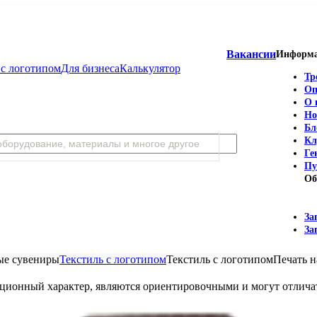
Вакансии
Информ
с логотипом
Для бизнеса
Калькулятор
Тр
Оп
О 
Но
Бл
Кл
Ге
Пу
Об
За
За
ые сувениры
Текстиль с логотипом
Текстиль с логотипом
Печать 
мационный характер, являются ориентировочными и могут отличат