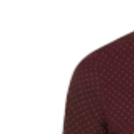
Оперативная полиграфия
Широкоформатная печать
Типография
Графический дизайн
Корпоративные сувениры
Тематическая полиграфия
Полиграфические технологии
Онлайн-типография
Печать в копицентре
Печать документов А3/А4
Печать чертежей
Печать плакатов
Печать лекал
Печать на пенокартоне