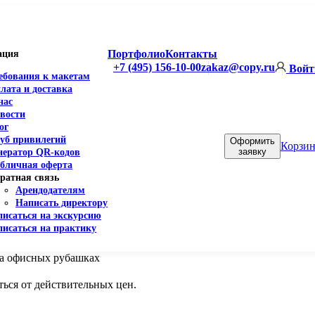
Портфолио
Контакты
ация
+7 (495) 156-10-00
zakaz@copy.ru
Войт
ебования к макетам
лата и доставка
нас
вости
ог
уб привилегий
Оформить
Корзин
заявку
нератор QR-кодов
бличная оферта
ратная связь
Арендодателям
Написать директору
писаться на экскурсию
писаться на практику
на офисных рубашках
ься от действительных цен.