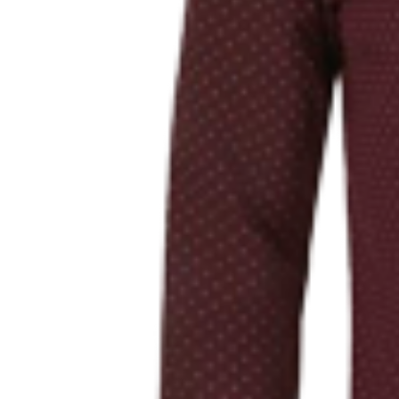
Печать авторефератов
Печать презентаций
Ещё
Ламинирование документов
Ламинирование документов А4/А3
Ламинирование плакатов
Ламинирование наклеек
Ламинирование фотографий
Ламинирование бумаги
Ламинирование больших форматов
По типу ламинирования
Ещё
Печать проектной документации
Печать документов А3/А4
Копирование документов А3/А4
Печать чертежей
Копирование чертежей
Сканирование документов А3/А4
Сканирование чертежей
Брошюровка на пластиковую пружину
Ещё
Брошюровка на металлическую пружину