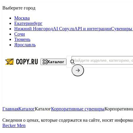
Москва
Екатеринбург
Нижний Новгород
AI Copy.ru
API и интеграции
Сувениры 
Сочи
Тюмень
Ярославль
Каталог
Главная
Каталог
Каталог
Корпоративные сувениры
Корпоративн
Копицентр
Сведения о ценах, которые содержатся на сайте, носят инфор
Becker Men
Фотопечать