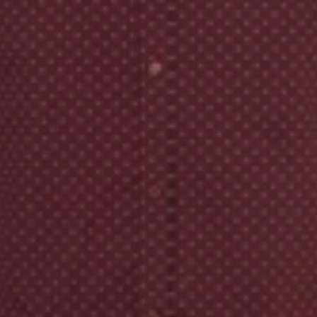
Брошюровка в копицентре
Брошюровка документов
Брошюровка на пластиковую пружину
Брошюровка на металлическую пружину
Брошюровка на скобу
Брошюровка курсовых работ
Брошюровка дипломных работ
Брошюровка диссертаций
Ещё
Брошюровка листов