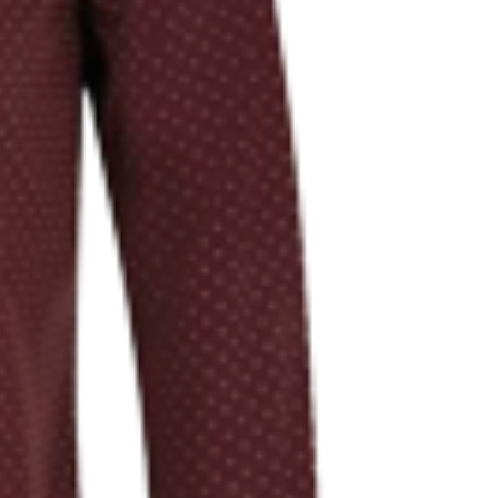
Твёрдый переплёт
Печать и переплёт дипломных работ
Печать и переплёт диссертаций
Печать и переплёт дипломных проектов
Печать и переплёт докторских диссертаций
Печать и переплёт магистерских диссертаций
Печать и переплёт выпускных квалификационных работ