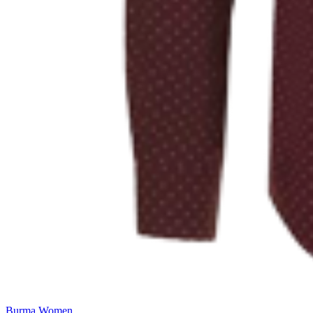
Инженерная печать документации и чертежей
Burma Women