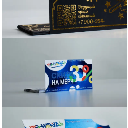
Вакансии
О компании
Написать директору
Арендодателям
Портфолио
Франшиза
Контакты