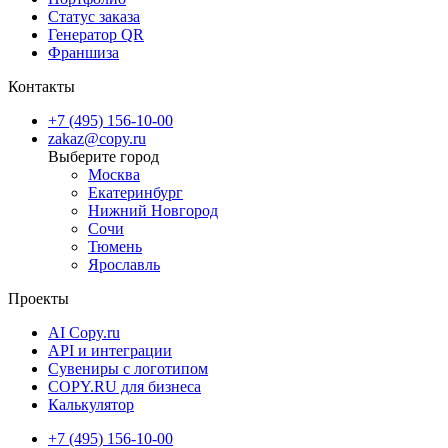
доступна срочная курьерская доставка в день заказа. Мы
Статус заказа
стремимся сделать процесс получения заказа максимально
Генератор QR
комфортным и оперативным, чтобы вы могли получить свои
Франшиза
визитки в любое удобное время.
Контакты
Добавьте блеска своим визиткам — закажите визитки с фольгой
+7 (495) 156-10-00
zakaz@copy.ru
уже сегодня и оставьте неизгладимое впечатление на ваших
партнёров и клиентов!
Москва
Екатеринбург
Нижний Новгород
Сочи
Тюмень
Ярославль
Проекты
AI Copy.ru
API и интеграции
Сувениры с логотипом
COPY.RU для бизнеса
Калькулятор
+7 (495) 156-10-00