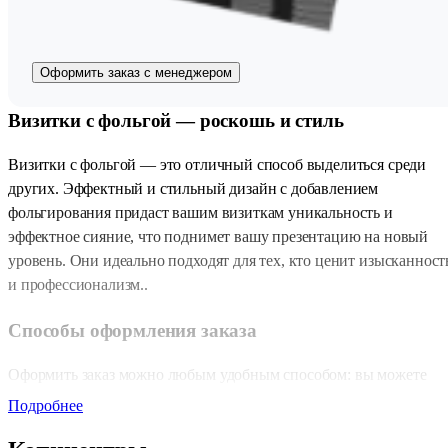
Оформить заказ с менеджером
Визитки с фольгой — роскошь и стиль
Визитки с фольгой — это отличный способ выделиться среди
других. Эффектный и стильный дизайн с добавлением
фольгирования придаст вашим визиткам уникальность и
эффектное сияние, что поднимет вашу презентацию на новый
уровень. Они идеально подходят для тех, кто ценит изысканност
и профессионализм..
Способы оформления заказа
Оформить заказ можно любым удобным способом: вы можете
прийти в любой из наших
копицентров
, отправить заявку через
Подробнее
форму «Быстрый заказ»
на сайте, написать на почту
zakaz@copy.ru
или воспользоваться нашим
телеграм-ботом
.