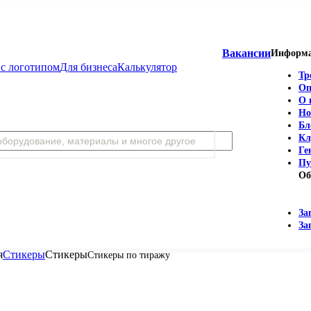
Вакансии
Информ
с логотипом
Для бизнеса
Калькулятор
Тр
Оп
О 
Но
Бл
Кл
Ге
Пу
Об
За
За
я
Стикеры
Стикеры
Стикеры по тиражу