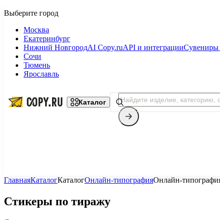
Москва
Екатеринбург
Нижний Новгород
AI Copy.ru
API и интеграции
Сувениры 
Сочи
Тюмень
Ярославль
Каталог
Главная
Каталог
Каталог
Онлайн-типография
Онлайн-типографи
Копицентр
Стикеры по тиражу
Фотопечать