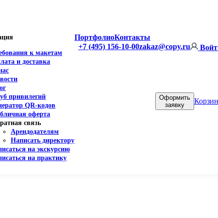
Портфолио
Контакты
ация
+7 (495) 156-10-00
zakaz@copy.ru
Войт
ебования к макетам
лата и доставка
нас
вости
ог
уб привилегий
Оформить
Корзин
заявку
нератор QR-кодов
бличная оферта
ратная связь
Арендодателям
Написать директору
писаться на экскурсию
писаться на практику