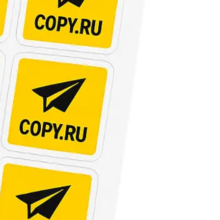
Твёрдый переплёт
Печать и переплёт дипломных работ
Печать и переплёт диссертаций
Печать и переплёт дипломных проектов
Печать и переплёт докторских диссертаций
Печать и переплёт магистерских диссертаций
Печать и переплёт выпускных квалификационных работ