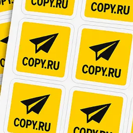
Брошюровка в копицентре
Брошюровка документов
Брошюровка на пластиковую пружину
Брошюровка на металлическую пружину
Брошюровка на скобу
Брошюровка курсовых работ
Брошюровка дипломных работ
Брошюровка диссертаций
Ещё
Брошюровка листов