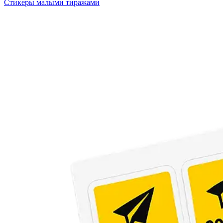
Стикеры малыми тиражами
Оперативная полиграфия
Широкоформатная печать
Типография
Графический дизайн
Корпоративные сувениры
Тематическая полиграфия
Полиграфические технологии
Онлайн-типография
Печать в копицентре
Печать документов А3/А4
Печать чертежей
Печать плакатов
Печать лекал
Печать на пенокартоне