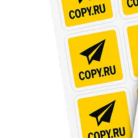
Печать авторефератов
Печать презентаций
Ещё
Ламинирование документов
Ламинирование документов А4/А3
Ламинирование плакатов
Ламинирование наклеек
Ламинирование фотографий
Ламинирование бумаги
Ламинирование больших форматов
По типу ламинирования
Ещё
Печать проектной документации
Печать документов А3/А4
Копирование документов А3/А4
Печать чертежей
Копирование чертежей
Сканирование документов А3/А4
Сканирование чертежей
Брошюровка на пластиковую пружину
Ещё
Брошюровка на металлическую пружину