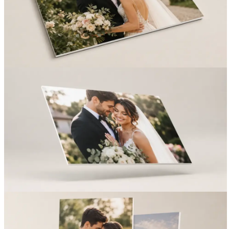
Вакансии
О компании
Написать директору
Арендодателям
Портфолио
Франшиза
Контакты