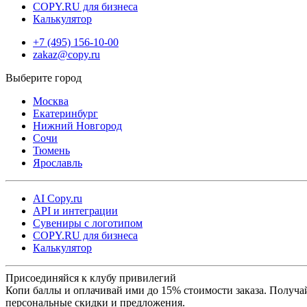
COPY.RU для бизнеса
Калькулятор
После выполнения заказа доступна бесплатная доставка в пункт
выдачи Copy.ru. Также возможна отправка через СДЭК — в
+7 (495) 156-10-00
zakaz@copy.ru
пункты выдачи или курьером до двери. Для срочных задач
предусмотрена курьерская доставка в день заказа, что позволяет
получить готовую продукцию максимально быстро.
Москва
Екатеринбург
Copy.ru обеспечивает стабильное качество и быстрые сроки
Нижний Новгород
выполнения, что делает печать на пенокартоне надежным
Сочи
решением для рекламы, оформления и презентационных задач.
Тюмень
Ярославль
AI Copy.ru
API и интеграции
Сувениры с логотипом
COPY.RU для бизнеса
Калькулятор
Присоединяйся к клубу привилегий
Копи баллы и оплачивай ими до 15% стоимости заказа. Получа
персональные скидки и предложения.