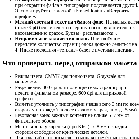
при открытии файла в типографии подставляется другой.
Экспортируйте с галочкой «Embed fonts» / «Встроить
шрифты».
Мелкий светлый текст на тёмном фоне.
На малых кегл
(ниже 9 pt) белый текст на чёрном очень чувствителен к
несовмещению красок. Буквы «расплываются».
Неправильное количество полос.
При скобяном
переплёте количество страниц блока должно делиться на
4. Иначе последняя «тетрадь» будет с пустыми листами.
Что проверить перед отправкой макета
Режим цвета: CMYK для полноцвета, Grayscale для
монохрома.
Разрешение: 300 dpi для полноцветных страниц при
печати в финальном размере, 600 dpi для штриховой
графики.
Вылеты: уточнить у типографии (чаще всего 3 мм по все
сторонам на каждой полосе с фоном у края, иногда 5 мм).
Безопасная зона: важный контент не ближе 5–7 мм от
финального обреза.
Мёртвая зона у корешка (при КБС): 5–8 мм с каждой
стороны свободны от критических деталей.
Для изданий с чтением слева направо: нечётные страниц