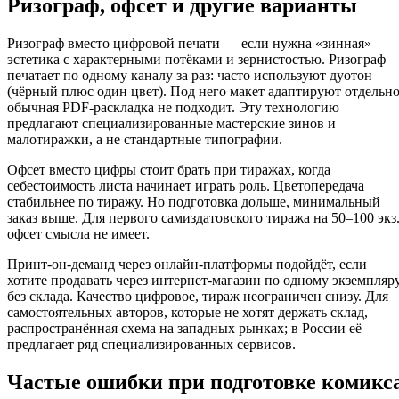
Ризограф, офсет и другие варианты
Ризограф вместо цифровой печати — если нужна «зинная»
эстетика с характерными потёками и зернистостью. Ризограф
печатает по одному каналу за раз: часто используют дуотон
(чёрный плюс один цвет). Под него макет адаптируют отдельно
обычная PDF-раскладка не подходит. Эту технологию
предлагают специализированные мастерские зинов и
малотиражки, а не стандартные типографии.
Офсет вместо цифры стоит брать при тиражах, когда
себестоимость листа начинает играть роль. Цветопередача
стабильнее по тиражу. Но подготовка дольше, минимальный
заказ выше. Для первого самиздатовского тиража на 50–100 экз
офсет смысла не имеет.
Принт-он-деманд через онлайн-платформы подойдёт, если
хотите продавать через интернет-магазин по одному экземпляр
без склада. Качество цифровое, тираж неограничен снизу. Для
самостоятельных авторов, которые не хотят держать склад,
распространённая схема на западных рынках; в России её
предлагает ряд специализированных сервисов.
Частые ошибки при подготовке комикс