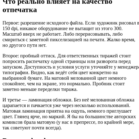
Что реально влияет на качество
отпечатка
Первое: разрешение исходного файла. Если художник рисовал 
150 dpi, никакое оборудование не вытащит из этого 300.
Масштаб вверх не работает. Либо перерисовывать, либо
смириться с заметной пикселизацией на печати. Жалко время,
но другого пути нет.
Второе: пробный оттиск. Для ответственных тиражей стоит
попросить распечатку одной страницы или разворота перед
запуском. Доступность и условия услуги уточняйте у менеджер
типографии. Видно, как ведёт себя цвет конкретно на
выбранной бумаге. На матовой мелованной цвет немного
спокойнее, чем на экране, это нормально. Пробник стоит
заметно меньше переделки тиража.
И третье — ламинация обложки. Без неё мелованная обложка
царапается и пачкается уже через несколько использований.
Матовая ламинация приятна на ощупь, немного приглушает
цвет. Глянец ярче, но маркий. Я бы на большинстве авторских
комиксов брала матовую (у нас в препрессе, по крайней мере,
так советуют почти всегда).