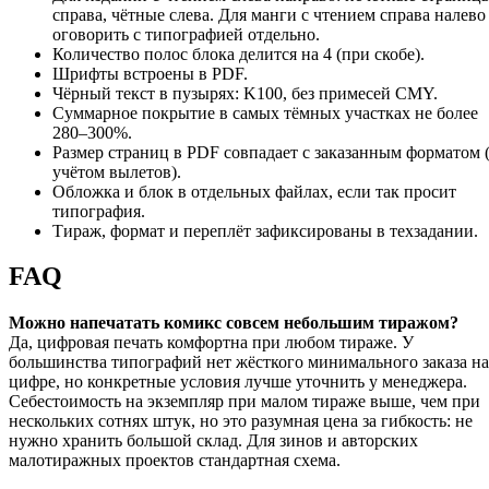
справа, чётные слева. Для манги с чтением справа налево
оговорить с типографией отдельно.
Количество полос блока делится на 4 (при скобе).
Шрифты встроены в PDF.
Чёрный текст в пузырях: K100, без примесей CMY.
Суммарное покрытие в самых тёмных участках не более
280–300%.
Размер страниц в PDF совпадает с заказанным форматом 
учётом вылетов).
Обложка и блок в отдельных файлах, если так просит
типография.
Тираж, формат и переплёт зафиксированы в техзадании.
FAQ
Можно напечатать комикс совсем небольшим тиражом?
Да, цифровая печать комфортна при любом тираже. У
большинства типографий нет жёсткого минимального заказа на
цифре, но конкретные условия лучше уточнить у менеджера.
Себестоимость на экземпляр при малом тираже выше, чем при
нескольких сотнях штук, но это разумная цена за гибкость: не
нужно хранить большой склад. Для зинов и авторских
малотиражных проектов стандартная схема.