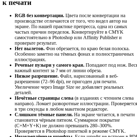
к печати
RGB без конвертации.
Цвета после конвертации на
производстве отличаются от того, что видел автор на
экране. По нашей практике препресса, одна из самых
частых причин переделок. Конвертируйте в CMYK
самостоятельно в Photoshop или Affinity Publisher и
проверьте результат.
Нет вылетов.
Фон обрезается, по краю белая полоска.
Особенно заметно на тёмных фонах и полностраничных
иллюстрациях.
Речевые пузыри у самого края.
Попадают под нож. Вес
важный контент за 7 мм от линии обреза.
Низкое разрешение.
Файл, нарисованный в веб-
разрешении (72–96 dpi), не пригоден для печати.
Увеличение через Image Size не добавляет реальных
деталей.
Нечётные страницы слева
(в изданиях с чтением слева
направо). Ломает разворотные иллюстрации. Проверяетс
в три секунды в любом макетном редакторе.
Слишком тёмные панели.
На экране читается, в печати
становится чёрным пятном. Суммарное покрытие
(C+M+Y+K) не должно превышать 280–300%.
Проверяется в Photoshop пипеткой в режиме CMYK.
Незакреплённые шрифты.
Если шрифт не встроен в PD