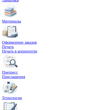
Лайфхаки
Вакансии
О компании
Материалы
Написать директору
Арендодателям
Оформление заказов
Портфолио
Печать
Печать в копицентре
Франшиза
Контакты
Препресс
Приглашения
Технологии