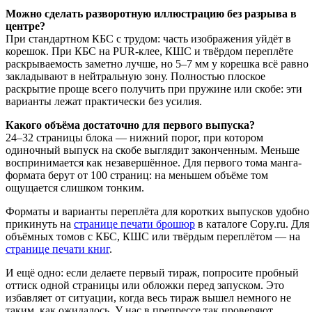
Можно сделать разворотную иллюстрацию без разрыва в
центре?
При стандартном КБС с трудом: часть изображения уйдёт в
корешок. При КБС на PUR-клее, КШС и твёрдом переплёте
раскрываемость заметно лучше, но 5–7 мм у корешка всё равно
закладывают в нейтральную зону. Полностью плоское
раскрытие проще всего получить при пружине или скобе: эти
варианты лежат практически без усилия.
Какого объёма достаточно для первого выпуска?
24–32 страницы блока — нижний порог, при котором
одиночный выпуск на скобе выглядит законченным. Меньше
воспринимается как незавершённое. Для первого тома манга-
формата берут от 100 страниц: на меньшем объёме том
ощущается слишком тонким.
Форматы и варианты переплёта для коротких выпусков удобно
прикинуть на
странице печати брошюр
в каталоге Copy.ru. Для
объёмных томов с КБС, КШС или твёрдым переплётом — на
странице печати книг
.
И ещё одно: если делаете первый тираж, попросите пробный
оттиск одной страницы или обложки перед запуском. Это
избавляет от ситуации, когда весь тираж вышел немного не
таким, как ожидалось. У нас в препрессе так проверяют