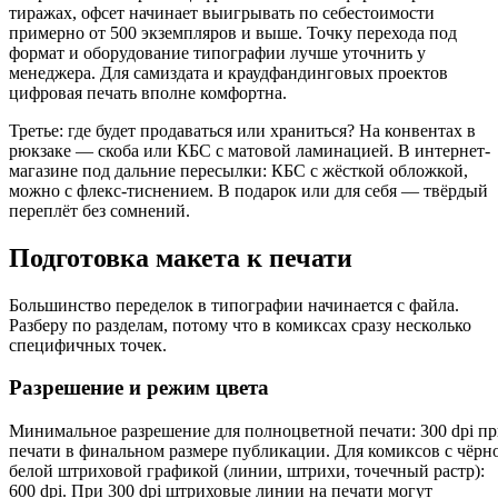
тиражах, офсет начинает выигрывать по себестоимости
примерно от 500 экземпляров и выше. Точку перехода под
формат и оборудование типографии лучше уточнить у
менеджера. Для самиздата и краудфандинговых проектов
цифровая печать вполне комфортна.
Третье: где будет продаваться или храниться? На конвентах в
рюкзаке — скоба или КБС с матовой ламинацией. В интернет-
магазине под дальние пересылки: КБС с жёсткой обложкой,
можно с флекс-тиснением. В подарок или для себя — твёрдый
переплёт без сомнений.
Подготовка макета к печати
Большинство переделок в типографии начинается с файла.
Разберу по разделам, потому что в комиксах сразу несколько
специфичных точек.
Разрешение и режим цвета
Минимальное разрешение для полноцветной печати: 300 dpi п
печати в финальном размере публикации. Для комиксов с чёрн
белой штриховой графикой (линии, штрихи, точечный растр):
600 dpi. При 300 dpi штриховые линии на печати могут