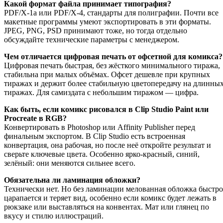
Какой формат файла принимает типография?
PDF/X-1a или PDF/X-4, стандарты для полиграфии. Почти все
макетные программы умеют экспортировать в эти форматы.
JPEG, PNG, PSD принимают тоже, но тогда отдельно
обсуждайте технические параметры с менеджером.
Чем отличается цифровая печать от офсетной для комикса?
Цифровая печать быстрая, без жёсткого минимального тиража,
стабильна при малых объёмах. Офсет дешевле при крупных
тиражах и держит более стабильную цветопередачу на длинны
тиражах. Для самиздата с небольшим тиражом — цифра.
Как быть, если комикс рисовался в Clip Studio Paint или
Procreate в RGB?
Конвертировать в Photoshop или Affinity Publisher перед
финальным экспортом. В Clip Studio есть встроенная
конвертация, она рабочая, но после неё откройте результат и
сверьте ключевые цвета. Особенно ярко-красный, синий,
зелёный: они меняются сильнее всего.
Обязательна ли ламинация обложки?
Технически нет. Но без ламинации мелованная обложка быстро
царапается и теряет вид, особенно если комикс будет лежать в
рюкзаке или выставляться на конвентах. Мат или глянец по
вкусу и стилю иллюстраций.