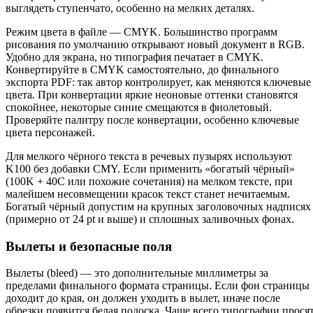
выглядеть ступенчато, особенно на мелких деталях.
Режим цвета в файле — CMYK. Большинство программ
рисования по умолчанию открывают новый документ в RGB.
Удобно для экрана, но типография печатает в CMYK.
Конвертируйте в CMYK самостоятельно, до финального
экспорта PDF: так автор контролирует, как меняются ключевые
цвета. При конвертации яркие неоновые оттенки становятся
спокойнее, некоторые синие смещаются в фиолетовый.
Проверяйте палитру после конвертации, особенно ключевые
цвета персонажей.
Для мелкого чёрного текста в речевых пузырях используют
K100 без добавки CMY. Если применить «богатый чёрный»
(100K + 40C или похожие сочетания) на мелком тексте, при
малейшем несовмещении красок текст станет нечитаемым.
Богатый чёрный допустим на крупных заголовочных надписях
(примерно от 24 pt и выше) и сплошных заливочных фонах.
Вылеты и безопасные поля
Вылеты (bleed) — это дополнительные миллиметры за
пределами финального формата страницы. Если фон страницы
доходит до края, он должен уходить в вылет, иначе после
обрезки появится белая полоска. Чаще всего типографии прося