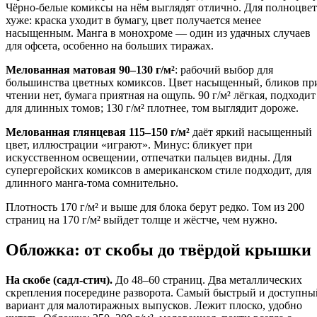
Чёрно-белые комиксы на нём выглядят отлично. Для полноцвет
хуже: краска уходит в бумагу, цвет получается менее
насыщенным. Манга в монохроме — один из удачных случаев
для офсета, особенно на больших тиражах.
Мелованная матовая 90–130 г/м²
: рабочий выбор для
большинства цветных комиксов. Цвет насыщенный, бликов пр
чтении нет, бумага приятная на ощупь. 90 г/м² лёгкая, подходит
для длинных томов; 130 г/м² плотнее, том выглядит дороже.
Мелованная глянцевая 115–150 г/м²
даёт яркий насыщенный
цвет, иллюстрации «играют». Минус: бликует при
искусственном освещении, отпечатки пальцев видны. Для
супергеройских комиксов в американском стиле подходит, для
длинного манга-тома сомнительно.
Плотность 170 г/м² и выше для блока берут редко. Том из 200
страниц на 170 г/м² выйдет толще и жёстче, чем нужно.
Обложка: от скобы до твёрдой крышки
На скобе (садл-стич).
До 48–60 страниц. Два металлических
скрепления посередине разворота. Самый быстрый и доступны
вариант для малотиражных выпусков. Лежит плоско, удобно