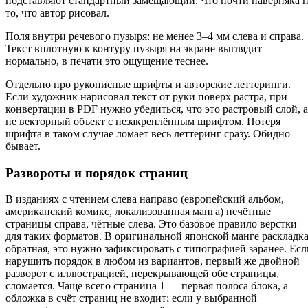
подставляют стандартный замещающий. Что почти наверняка 
то, что автор рисовал.
Поля внутри речевого пузыря: не менее 3–4 мм слева и справа.
Текст вплотную к контуру пузыря на экране выглядит
нормально, в печати это ощущение теснее.
Отдельно про рукописные шрифты и авторские леттеринги.
Если художник нарисовал текст от руки поверх растра, при
конвертации в PDF нужно убедиться, что это растровый слой, а
не векторный объект с незакреплённым шрифтом. Потеря
шрифта в таком случае ломает весь леттеринг сразу. Обидно
бывает.
Развороты и порядок страниц
В изданиях с чтением слева направо (европейский альбом,
американский комикс, локализованная манга) нечётные
страницы справа, чётные слева. Это базовое правило вёрстки
для таких форматов. В оригинальной японской манге раскладк
обратная, это нужно зафиксировать с типографией заранее. Есл
нарушить порядок в любом из вариантов, первый же двойной
разворот с иллюстрацией, перекрывающей обе страницы,
сломается. Чаще всего страница 1 — первая полоса блока, а
обложка в счёт страниц не входит; если у выбранной