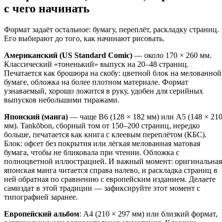
с чего начинать
Формат задаёт остальное: бумагу, переплёт, раскладку страниц.
Его выбирают до того, как начинают рисовать.
Американский (US Standard Comic)
— около 170 × 260 мм.
Классический «тоненький» выпуск на 20–48 страниц.
Печатается как брошюра на скобу: цветной блок на мелованной
бумаге, обложка на более плотном материале. Формат
узнаваемый, хорошо ложится в руку, удобен для серийных
выпусков небольшими тиражами.
Японский (манга)
— чаще B6 (128 × 182 мм) или A5 (148 × 21
мм). Tankōbon, сборный том от 150–200 страниц, нередко
больше, печатается как книга с клеевым переплётом (КБС).
Блок: офсет без покрытия или лёгкая мелованная матовая
бумага, чтобы не бликовала при чтении. Обложка с
полноцветной иллюстрацией. И важный момент: оригинальная
японская манга читается справа налево, и раскладка страниц в
ней обратная по сравнению с европейским изданием. Делаете
самиздат в этой традиции — зафиксируйте этот момент с
типографией заранее.
Европейский альбом
: A4 (210 × 297 мм) или близкий формат,