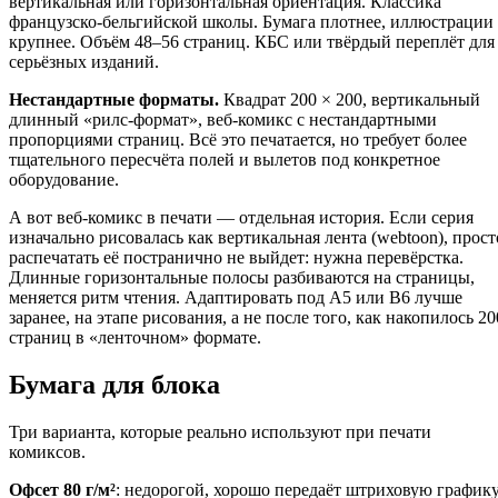
вертикальная или горизонтальная ориентация. Классика
французско-бельгийской школы. Бумага плотнее, иллюстрации
крупнее. Объём 48–56 страниц. КБС или твёрдый переплёт для
серьёзных изданий.
Нестандартные форматы.
Квадрат 200 × 200, вертикальный
длинный «рилс-формат», веб-комикс с нестандартными
пропорциями страниц. Всё это печатается, но требует более
тщательного пересчёта полей и вылетов под конкретное
оборудование.
А вот веб-комикс в печати — отдельная история. Если серия
изначально рисовалась как вертикальная лента (webtoon), прост
распечатать её постранично не выйдет: нужна перевёрстка.
Длинные горизонтальные полосы разбиваются на страницы,
меняется ритм чтения. Адаптировать под A5 или B6 лучше
заранее, на этапе рисования, а не после того, как накопилось 20
страниц в «ленточном» формате.
Бумага для блока
Три варианта, которые реально используют при печати
комиксов.
Офсет 80 г/м²
: недорогой, хорошо передаёт штриховую графику