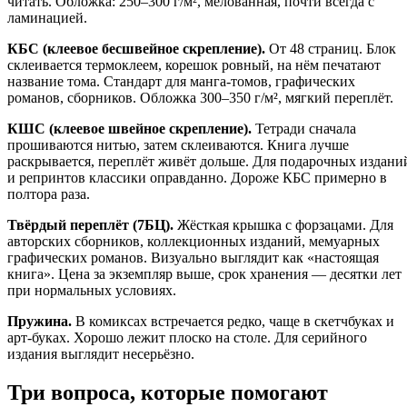
читать. Обложка: 250–300 г/м², мелованная, почти всегда с
ламинацией.
КБС (клеевое бесшвейное скрепление).
От 48 страниц. Блок
склеивается термоклеем, корешок ровный, на нём печатают
название тома. Стандарт для манга-томов, графических
романов, сборников. Обложка 300–350 г/м², мягкий переплёт.
КШС (клеевое швейное скрепление).
Тетради сначала
прошиваются нитью, затем склеиваются. Книга лучше
раскрывается, переплёт живёт дольше. Для подарочных издани
и репринтов классики оправданно. Дороже КБС примерно в
полтора раза.
Твёрдый переплёт (7БЦ).
Жёсткая крышка с форзацами. Для
авторских сборников, коллекционных изданий, мемуарных
графических романов. Визуально выглядит как «настоящая
книга». Цена за экземпляр выше, срок хранения — десятки лет
при нормальных условиях.
Пружина.
В комиксах встречается редко, чаще в скетчбуках и
арт-буках. Хорошо лежит плоско на столе. Для серийного
издания выглядит несерьёзно.
Три вопроса, которые помогают