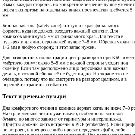
3 мм с каждой стороны, но конкретное значение лучше уточнит
перед экспортом: на отдельных видах постпечатки требуется 5
мм.
Безопасная зона (safety zone): отступ от края финального
формата, куда не должен заходить важный контент. Для
комиксов минимум 5 мм от финального края. Для текста в
пузырях и для лиц персонажей лучше 7–8 мм. Обрезка уходит н
1–2 мм в любую сторону, и этот запас нужен.
Для разворотных иллюстраций центр разворота при КБС имеет
«мёртвую зону»: около 5–8 мм с каждой стороны уходит под
склейку. Если там расположено лицо персонажа или важная
деталь, в готовой сборке её не будет видно. На экране это не
очевидно, потому что вы смотрите на разворот целиком, а в
переплёте страницы сгибаются.
Текст и речевые пузыри
Для комфортного чтения в комиксе держат кегль не ниже 7–8 pt
На 6 pt и меньше читать уже тяжело, особенно на матовой
бумаге, но многое зависит от гарнитуры и интерлиньяжа.
Шрифты должны быть встроены в PDF (embedded). Если шриф
не встроен, в препрессе либо просят переделать файл, либо