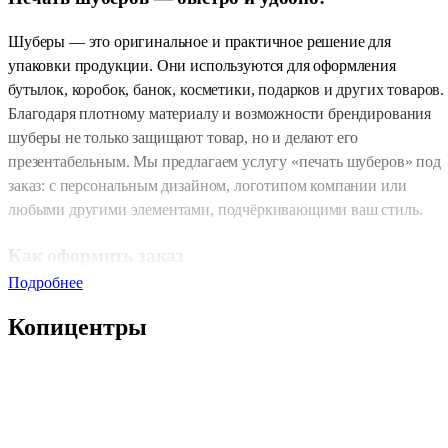
Шуберы — это оригинальное и практичное решение для
упаковки продукции. Они используются для оформления
бутылок, коробок, банок, косметики, подарков и других товаров.
Благодаря плотному материалу и возможности брендирования
шуберы не только защищают товар, но и делают его
презентабельным. Мы предлагаем услугу «печать шуберов» под
заказ: с персональным дизайном, логотипом компании или
любыми другими элементами, подчёркивающими ваш стиль.
Как оформить заказ
Подробнее
Процесс заказа максимально прост и подойдёт под любой ритм
Копицентры
жизни:
Зайдите в ближайший
копицентр
и оформите заказ на
месте. Наши сотрудники проконсультируют, помогут с
выбором формата и бумаги.