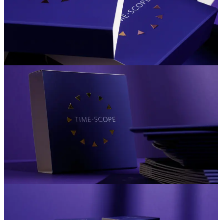
Вакансии
О компании
Написать директору
Арендодателям
Портфолио
Франшиза
Контакты