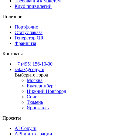
Требования к макетам
получение продукции при ограниченных сроках.
Клуб привилегий
Полезное
Портфолио
Статус заказа
Генератор QR
Франшиза
Контакты
+7 (495) 156-10-00
zakaz@copy.ru
Москва
Екатеринбург
Нижний Новгород
Сочи
Тюмень
Ярославль
Проекты
AI Copy.ru
API и интеграции