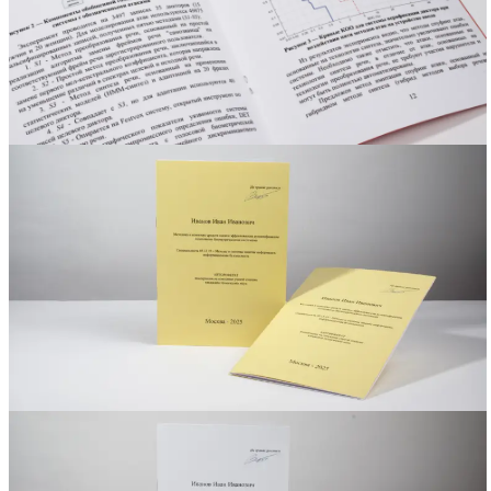
Вакансии
О компании
Написать директору
Арендодателям
Портфолио
Франшиза
Контакты