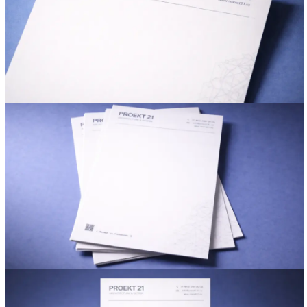
Вакансии
О компании
Написать директору
Арендодателям
Портфолио
Франшиза
Контакты