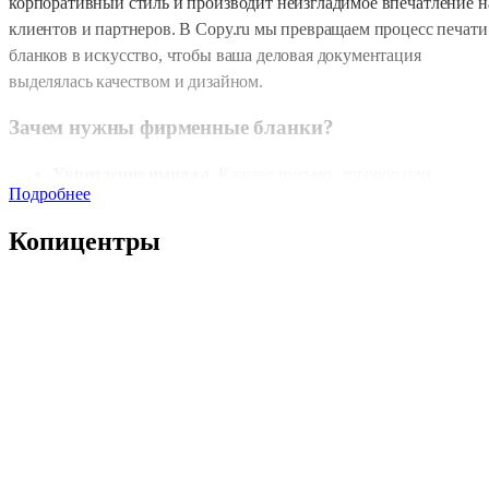
корпоративный стиль и производит неизгладимое впечатление н
клиентов и партнеров. В Copy.ru мы превращаем процесс печати
бланков в искусство, чтобы ваша деловая документация
выделялась качеством и дизайном.
Зачем нужны фирменные бланки?
Укрепление имиджа.
Каждое письмо, договор или
Подробнее
благодарственное письмо на фирменном бланке
подтверждает ваш профессиональный подход.
Копицентры
Упрощение делопроизводства.
Единый стандарт
оформления документов экономит время сотрудников.
Эффективное продвижение.
Логотип, фирменные цвета 
стильный дизайн делают вашу компанию узнаваемой и
запоминающейся.
Кому нужны фирменные бланки?
Фирменные бланки — это универсальный инструмент, который
подойдет для любых целей: