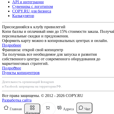
API и интеграции
цветность, тираж и дополнительные опции.
Сувениры с логотипом
Получите готовые бланки в кратчайшие сроки!
COPY.RU для бизнеса
Калькулятор
Copy.ru — надежный партнер вашего бизнеса
Присоединяйся к клубу привилегий
Мы предлагаем не просто печать, а создание эффективного
Копи баллы и оплачивай ими до 15% стоимости заказа. Получа
персональные скидки и предложения.
инструмента, который будет работать на успех вашей компании.
Оформить карту можно в копировальных центрах и онлайн.
Доверьтесь профессионалам и закажите фирменные бланки уже
Подробнее
сегодня!
Франшиза: открой свой копицентр
Ты получишь все необходимое для запуска и развития
собственного центра: от современного оборудования до
маркетинговых стратегий.
Подробнее
Пункты копицентров
Деятельность организаций Instagram
и Facebook запрещены на территории РФ.
Все права защищены. © 2012 - 2026 COPY.RU
Разработка сайта
Чат
Главная
Адреса
Каталог