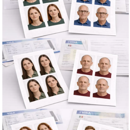
Вакансии
О компании
Написать директору
Арендодателям
Портфолио
Франшиза
Контакты