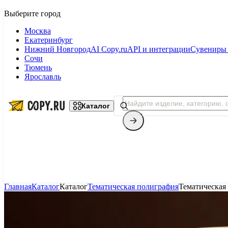
Москва
Екатеринбург
Нижний Новгород
AI Copy.ru
API и интеграции
Сувениры 
Сочи
Тюмень
Ярославль
Каталог
Главная
Каталог
Каталог
Тематическая полиграфия
Тематическая
Копицентр
Фотопечать