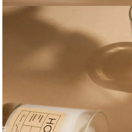
Печать авторефератов
Печать презентаций
Ещё
Ламинирование документов
Ламинирование документов А4/А3
Ламинирование плакатов
Ламинирование наклеек
Ламинирование фотографий
Ламинирование бумаги
Ламинирование больших форматов
По типу ламинирования
Ещё
Печать проектной документации
Печать документов А3/А4
Копирование документов А3/А4
Печать чертежей
Копирование чертежей
Сканирование документов А3/А4
Сканирование чертежей
Брошюровка на пластиковую пружину
Ещё
Брошюровка на металлическую пружину