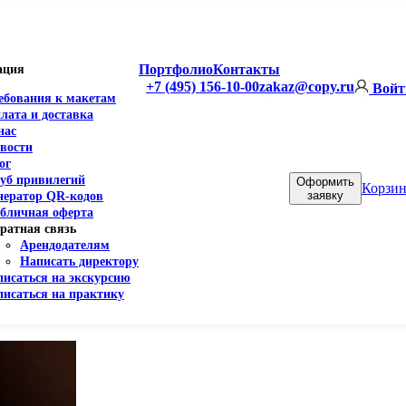
Портфолио
Контакты
ация
+7 (495) 156-10-00
zakaz@copy.ru
Войт
ебования к макетам
лата и доставка
нас
вости
ог
уб привилегий
Оформить
Корзин
заявку
нератор QR-кодов
бличная оферта
ратная связь
Арендодателям
Написать директору
писаться на экскурсию
писаться на практику