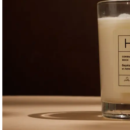
Оперативная полиграфия
Широкоформатная печать
Типография
Графический дизайн
Корпоративные сувениры
Тематическая полиграфия
Полиграфические технологии
Онлайн-типография
Печать в копицентре
Печать документов А3/А4
Печать чертежей
Печать плакатов
Печать лекал
Печать на пенокартоне