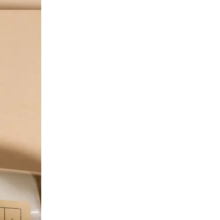
Твёрдый переплёт
Печать и переплёт дипломных работ
Печать и переплёт диссертаций
Печать и переплёт дипломных проектов
Печать и переплёт докторских диссертаций
Печать и переплёт магистерских диссертаций
Печать и переплёт выпускных квалификационных работ