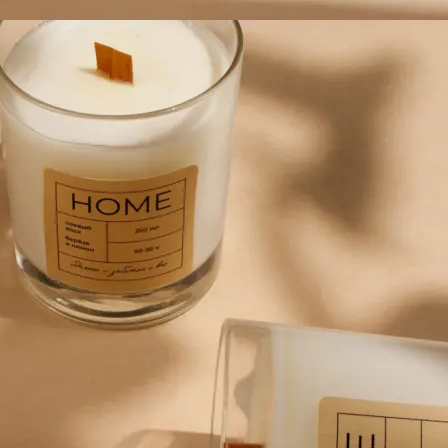
Брошюровка в копицентре
Брошюровка документов
Брошюровка на пластиковую пружину
Брошюровка на металлическую пружину
Брошюровка на скобу
Брошюровка курсовых работ
Брошюровка дипломных работ
Брошюровка диссертаций
Ещё
Брошюровка листов