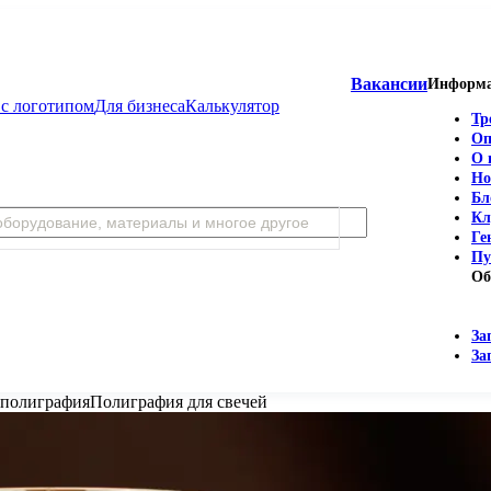
Вакансии
Информ
с логотипом
Для бизнеса
Калькулятор
Тр
Оп
О 
Но
Бл
Кл
Ге
Пу
Об
За
За
 полиграфия
Полиграфия для свечей