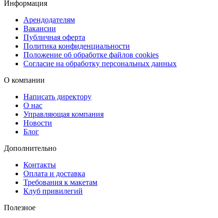
предлагаем услуги
ламинирования
(одностороннего и
Информация
двустороннего) и
кругления углов
.
Арендодателям
Вакансии
Мы выполняем
печать визиток
с использованием новейших
Публичная оферта
технологий, добавляем постпечатную обработку по вашему
Политика конфиденциальности
Положение об обработке файлов cookies
желанию и обеспечиваем контроль качества на каждом этапе.
Согласие на обработку персональных данных
Доставка визиток
О компании
Написать директору
После печати вы можете забрать готовые визитки бесплатно в
О нас
наших пунктах выдачи, заказать
доставку
через
СДЭК (ПВЗ или
Управляющая компания
курьер)
или воспользоваться срочной курьерской доставкой в
Новости
Блог
день заказа.
Дополнительно
Контакты
Оплата и доставка
Требования к макетам
Клуб привилегий
Полезное