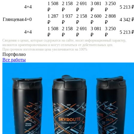
1 508
2 158
2 691
3 081
3 250
4+4
5 213 
₽
₽
₽
₽
₽
1 287
1 937
2 158
2 600
2 808
Глянцевая
4+0
4 342 
₽
₽
₽
₽
₽
1 508
2 158
2 691
3 081
3 250
4+4
5 213 
₽
₽
₽
₽
₽
Сведения о ценах, которые содержатся на сайте, носят информационный характер,
являются ориентировочными и могут отличаться от действительных цен.
При срочном изготовлении цена увеличивается на 100%
Портфолио
Все работы