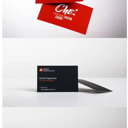
Вакансии
О компании
Написать директору
Арендодателям
Портфолио
Франшиза
Контакты