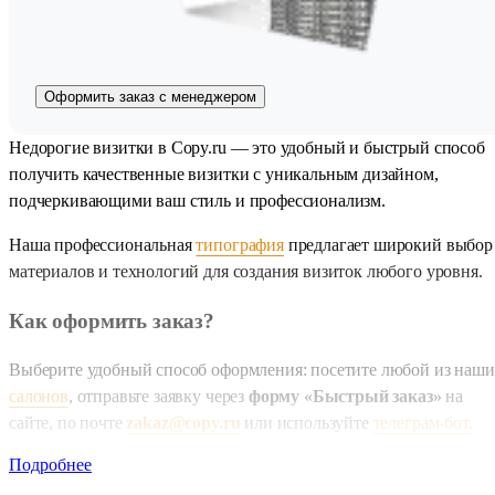
Оформить заказ с менеджером
Недорогие визитки в Copy.ru — это удобный и быстрый способ
получить качественные визитки с уникальным дизайном,
подчеркивающими ваш стиль и профессионализм.
Наша профессиональная
типография
предлагает широкий выбор
материалов и технологий для создания визиток любого уровня.
Как оформить заказ?
Выберите удобный способ оформления: посетите любой из наши
салонов
, отправьте заявку через
форму «Быстрый заказ»
на
сайте, по почте
zakaz@copy.ru
или используйте
телеграм-бот.
Подробнее
Для удобства доступен онлайн-калькулятор, где можно рассчитат
стоимость и получить скидку 5%, которая вернется на ваш