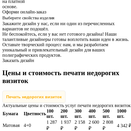
на платной
основе.
Оформи онлайн-заказ
Выберите свойства изделия
Закажите дизайн у нас, если ни один из перечисленных
вариантов не подошёл.
Не беспокойтесь, если у вас нет готового дизайна! Наши
талантливые дизайнеры готовы воплотить ваши идеи в жизнь.
Оставьте творческий процесс нам, и мы разработаем
уникальный и привлекательный дизайн для ваших
полиграфических продуктов.
Заказать дизайн
Цены и стоимость печати недорогих
визиток
Печать недорогих визиток
Актуальные цены и стоимость услуг печати недорогих визиток
100
200
300
400
500
1000
Бумага
Цветность
шт.
шт.
шт.
шт.
шт.
шт.
1 287
1 937
2 158
2 600
2 808
Матовая
4+0
4 342 
₽
₽
₽
₽
₽