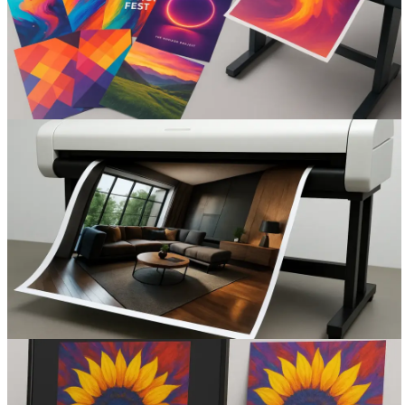
Вакансии
О компании
Написать директору
Арендодателям
Портфолио
Франшиза
Контакты