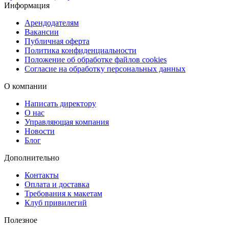
Удобная доставка готовых материалов
Информация
Готовые цифровые файлы можно получить онлайн или забрать
Арендодателям
бумажные копии бесплатно в пунктах выдачи Copy.ru. Доступна
Вакансии
доставка через СДЭК — в пункт выдачи или курьером. Для
Публичная оферта
максимально срочных ситуаций предусмотрена курьерская
Политика конфиденциальности
Положение об обработке файлов cookies
доставка в день готовности заказа.
Согласие на обработку персональных данных
Copy.ru — качественное сканирование для любых задач
О компании
Мы обеспечиваем точную цифровую передачу плакатов, удобны
Написать директору
сервис и быстрые сроки, чтобы вы могли использовать результат
О нас
работы без лишних ожиданий.
Управляющая компания
Новости
Блог
Дополнительно
Контакты
Оплата и доставка
Требования к макетам
Клуб привилегий
Полезное