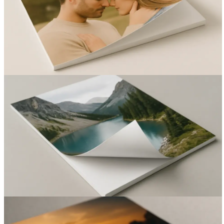
Вакансии
О компании
Написать директору
Арендодателям
Портфолио
Франшиза
Контакты