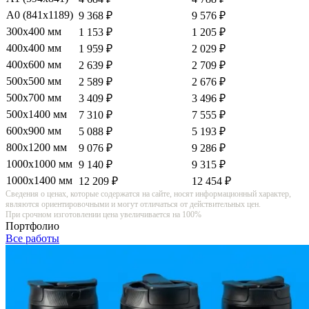
А0 (841х1189)
9 368 ₽
9 576 ₽
300х400 мм
1 153 ₽
1 205 ₽
400х400 мм
1 959 ₽
2 029 ₽
400х600 мм
2 639 ₽
2 709 ₽
500х500 мм
2 589 ₽
2 676 ₽
500х700 мм
3 409 ₽
3 496 ₽
500х1400 мм
7 310 ₽
7 555 ₽
600х900 мм
5 088 ₽
5 193 ₽
800х1200 мм
9 076 ₽
9 286 ₽
1000х1000 мм
9 140 ₽
9 315 ₽
1000х1400 мм
12 209 ₽
12 454 ₽
Сведения о ценах, которые содержатся на сайте, носят информационный характер,
являются ориентировочными и могут отличаться от действительных цен.
При срочном изготовлении цена увеличивается на 100%
Портфолио
Все работы