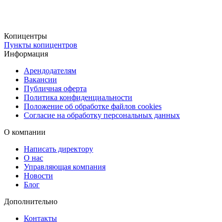
что позволяет вам получить продукцию точно по размерам,
необходимым для вашего проекта. Это обеспечит дополнительно
удобство и точность при подготовке материалов.
Копицентры
Пункты копицентров
Удобная доставка
Информация
Готовую продукцию можно забрать бесплатно в наших пунктах
Арендодателям
выдачи или заказать доставку через СДЭК (ПВЗ или курьером).
Вакансии
Для срочных заказов предусмотрена курьерская доставка в день
Публичная оферта
оформления, что обеспечивает максимальную оперативность и
Политика конфиденциальности
Положение об обработке файлов cookies
удобство получения материалов.
Согласие на обработку персональных данных
О компании
Написать директору
О нас
Управляющая компания
Новости
Блог
Дополнительно
Контакты