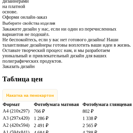
дизайнерами
на платной
основе.
Оформи онлайн-заказ
Выберите свойства изделия
Закажите дизайн у нас, если ни один из перечисленных
вариантов не подошёл.
Не беспокойтесь, если у вас нет готового дизайна! Наши
талантливые дизайнеры готовы воплотить ваши идеи в жизнь.
Оставьте творческий процесс нам, и мы разработаем
уникальный и привлекательный дизайн для ваших
полиграфических продуктов.
Заказать дизайн
Таблица цен
Накатка на пенокартон
Формат
Фотобумага матовая
Фотобумага глянцевая
А4 (210х297)
766 ₽
802 ₽
А3 (297х420)
1 286 ₽
1 338 ₽
А2 (420х594)
2 491 ₽
2 565 ₽
А1 (594х841)
4 684 ₽
4 788 ₽